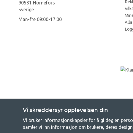
Rek
90531 Hörnefors
Vilk
Sverige
Mine
Man-fre 09:00-17:00
Alla
Log
Vi skreddersyr opplevelsen din
Vi bruker informasjonskapsler for å gi deg en perso
GetC
samler vi inn informasjon om brukere, deres design
Camping kan enten være en livsstil eller en måte å samle familien