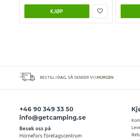
KJØP
BESTILL
I DAG
, SÅ SENDER VI
I MORGEN
+46 90 349 33 50
Kj
info@getcamping.se
Kon
Leve
Besøk oss på
Retu
Hörnefors företagscentrum