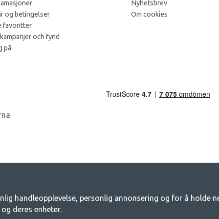
lamasjoner
Nyhetsbrev
år og betingelser
Om cookies
 favoritter
 kampanjer och fynd
g på
nlig handleopplevelse, personlig annonsering og for å holde net
amping - Din butikk for camping og friluf
 og deres enheter.
 for et felles eventyr. Uansett hvilken kategori du tilhører, finner du alt du tr