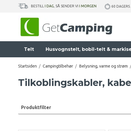
BESTILL
I DAG
, SÅ SENDER VI
I MORGEN
60 DAGERS
Telt
Husvognstelt, bobil-telt & markis
Startsiden
/
Campingtilbehør
/
Belysning, varme og strøm
Tilkoblingskabler, kab
Produktfilter