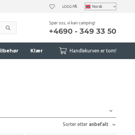
LOGG PÅ
Spør oss, vi kan camping!
+4690 - 349 33 50
ilbehør
Klær
Handlekurven er tom!
Sorter etter
anbefalt