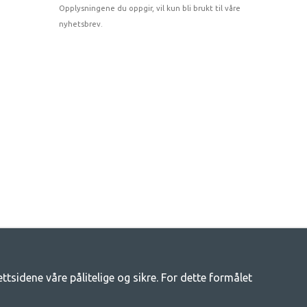
Opplysningene du oppgir, vil kun bli brukt til våre
nyhetsbrev.
tsidene våre pålitelige og sikre. For dette formålet
tsliv
enger av campingutstyr hos oss. Vi mener at alle skal ha råd til å