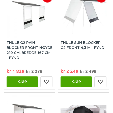
THULE G2 RAIN
THULE SUN BLOCKER
BLOCKER FRONT HØYDE
G2 FRONT 4,3 M - FYND
210 CM, BREDDE 167 CM
- FYND
kr 1 829
kr 2 249
kr 2 279
kr 2 499
KJØP
KJØP