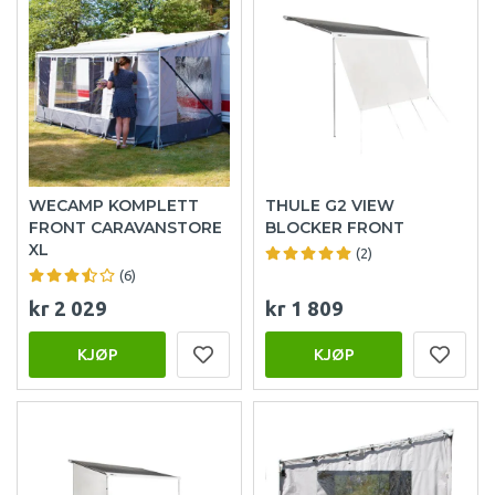
WECAMP KOMPLETT
THULE G2 VIEW
FRONT CARAVANSTORE
BLOCKER FRONT
XL
(2)
(6)
kr 2 029
kr 1 809
KJØP
KJØP