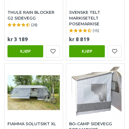
THULE RAIN BLOCKER
SVENSKE TELT
G2 SIDEVEGG
MARKISETELT
POSEMARKISE
(28)
(15)
kr 3 189
kr 8 819
KJØP
KJØP
FIAMMA SOLUTSIKT XL
BO-CAMP SIDEVEGG