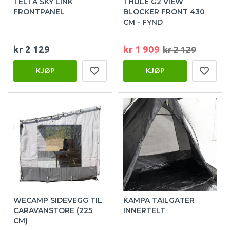
TELTA SKY LINK
THULE G2 VIEW
FRONTPANEL
BLOCKER FRONT 430
CM - FYND
kr 2 129
kr 1 909
kr 2 129
KJØP
KJØP
WECAMP SIDEVEGG TIL
KAMPA TAILGATER
CARAVANSTORE (225
INNERTELT
CM)