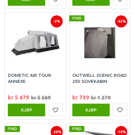
FYND
-2%
-42%
DOMETIC AIR TOUR
OUTWELL SCENIC ROAD
ANNEXE
250 SOVEKABIN
kr 5 479
kr 739
kr 5 569
kr 1 279
KJØP
KJØP
FYND
FYND
-20%
-10%