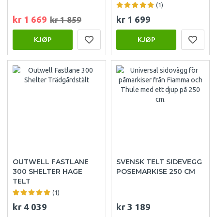
(1)
kr 1 669
kr 1 699
kr 1 859
KJØP
KJØP
OUTWELL FASTLANE
SVENSK TELT SIDEVEGG
300 SHELTER HAGE
POSEMARKISE 250 CM
TELT
(1)
kr 4 039
kr 3 189