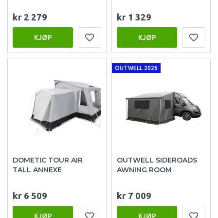
kr 2 279
kr 1 329
KJØP
KJØP
OUTWELL 2026
DOMETIC TOUR AIR
OUTWELL SIDEROADS
TALL ANNEXE
AWNING ROOM
kr 6 509
kr 7 009
KJØP
KJØP