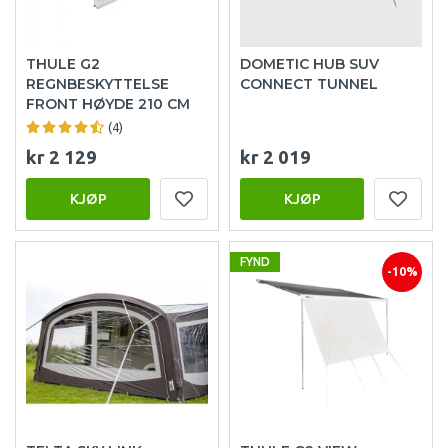
THULE G2
DOMETIC HUB SUV
REGNBESKYTTELSE
CONNECT TUNNEL
FRONT HØYDE 210 CM
(4)
kr 2 129
kr 2 019
KJØP
KJØP
FYND
-10%