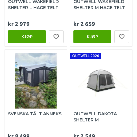
OUTWELL WAKEFIELD
OUTWELL WAKEFIELD
SHELTER L HAGE TELT
SHELTER M HAGE TELT
kr 2 979
kr 2 659
KJØP
KJØP
OUTWELL 2026
SVENSKA TÄLT ANNEKS
OUTWELL DAKOTA
SHELTER M
kr 8 499
kr 2 549