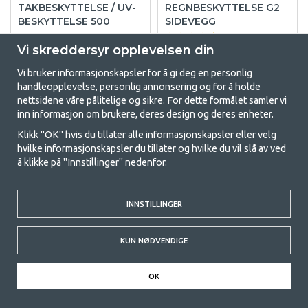
TAKBESKYTTELSE / UV-
REGNBESKYTTELSE G2
BESKYTTELSE 500
SIDEVEGG
(3)
Vi skreddersyr opplevelsen din
kr 2 869
kr 3 609
Vi bruker informasjonskapsler for å gi deg en personlig
KJØP
KJØP
handleopplevelse, personlig annonsering og for å holde
nettsidene våre pålitelige og sikre. For dette formålet samler vi
inn informasjon om brukere, deres design og deres enheter.
Klikk "OK" hvis du tillater alle informasjonskapsler eller velg
hvilke informasjonskapsler du tillater og hvilke du vil slå av ved
å klikke på "Innstillinger" nedenfor.
INNSTILLINGER
KUN NØDVENDIGE
DOMETIC MYGGNETT
DOMETIC MYGGNETT
RALLY AIR 330
RALLY AIR 260
OK