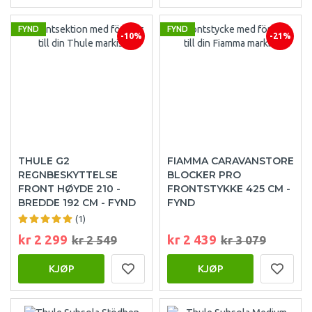
FYND
FYND
-10%
-21%
THULE G2
FIAMMA CARAVANSTORE
REGNBESKYTTELSE
BLOCKER PRO
FRONT HØYDE 210 -
FRONTSTYKKE 425 CM -
BREDDE 192 CM - FYND
FYND
(1)
kr 2 299
kr 2 439
kr 2 549
kr 3 079
KJØP
KJØP