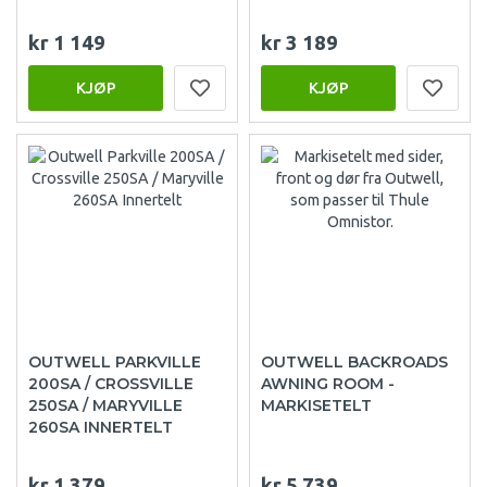
kr 1 149
kr 3 189
KJØP
KJØP
OUTWELL PARKVILLE
OUTWELL BACKROADS
200SA / CROSSVILLE
AWNING ROOM -
250SA / MARYVILLE
MARKISETELT
260SA INNERTELT
kr 1 379
kr 5 739