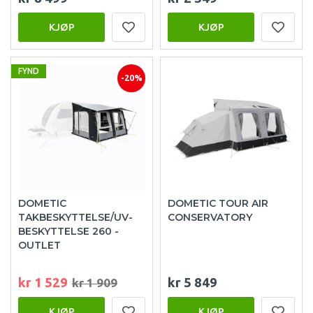
KJØP
KJØP
FYND
-20%
DOMETIC
DOMETIC TOUR AIR
TAKBESKYTTELSE/UV-
CONSERVATORY
BESKYTTELSE 260 -
OUTLET
kr 1 529
kr 5 849
kr 1 909
KJØP
KJØP