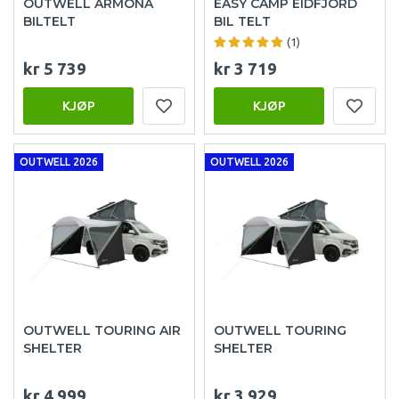
OUTWELL ARMONA
EASY CAMP EIDFJORD
BILTELT
BIL TELT
(1)
kr 5 739
kr 3 719
KJØP
KJØP
OUTWELL 2026
OUTWELL 2026
OUTWELL TOURING AIR
OUTWELL TOURING
SHELTER
SHELTER
kr 4 999
kr 3 929