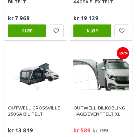
BILTELT
440SA FLEX TELT
kr 7 969
kr 19 129
KJØP
KJØP
-26%
OUTWELL CROSSVILLE
OUTWELL BILKOBLING
250SA BIL TELT
HAGE/EVENTTELT XL
kr 13 819
kr 589
kr 799