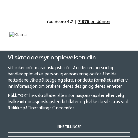
Vi skreddersyr opplevelsen din
Vi bruker informasjonskapsler for å gi deg en personlig
handleopplevelse, personlig annonsering og for å holde
nettsidene våre pålitelige og sikre. For dette formålet samler vi
GetCamping - Din butikk for camping
inn informasjon om brukere, deres design og deres enheter.
og friluftsliv
Klikk "OK" hvis du tillater alle informasjonskapsler eller velg
hvilke informasjonskapsler du tillater og hvilke du vil slå av ved
Camping kan enten være en livsstil eller en måte å samle familien for et
å klikke på "Innstillinger" nedenfor.
felles eventyr. Uansett hvilken kategori du tilhører, finner du alt du
trenger av campingutstyr hos oss. Vi mener at alle skal ha råd til å
campe, og derfor tilbyr vi veldig gode priser på familietelt,
INNSTILLINGER
campingfortelt og alt annet utstyr for camping og friluftsliv. Målet vårt
er å tilby det beste campingutstyret i hver prisklasse når det gjelder
kvalitet og funksjonalitet. Ta gjerne kontakt med oss hvis det er noe du