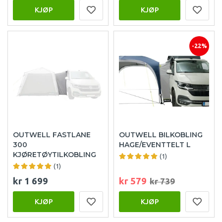
KJØP
KJØP
-22%
OUTWELL FASTLANE
OUTWELL BILKOBLING
300
HAGE/EVENTTELT L
KJØRETØYTILKOBLING
(1)
(1)
kr 1 699
kr 579
kr 739
KJØP
KJØP