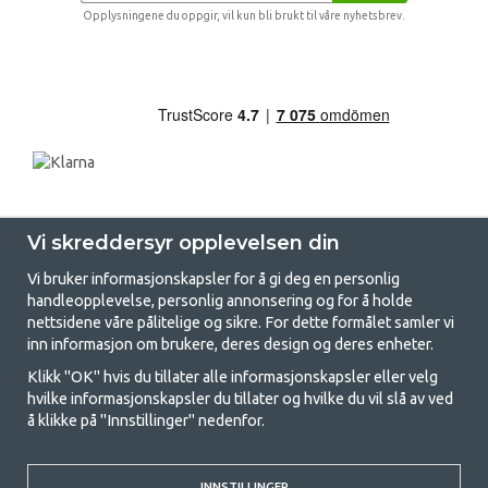
Opplysningene du oppgir, vil kun bli brukt til våre nyhetsbrev.
Vi skreddersyr opplevelsen din
Vi bruker informasjonskapsler for å gi deg en personlig
handleopplevelse, personlig annonsering og for å holde
nettsidene våre pålitelige og sikre. For dette formålet samler vi
GetCamping - Din butikk for camping
inn informasjon om brukere, deres design og deres enheter.
og friluftsliv
Klikk "OK" hvis du tillater alle informasjonskapsler eller velg
hvilke informasjonskapsler du tillater og hvilke du vil slå av ved
Camping kan enten være en livsstil eller en måte å samle familien for et
å klikke på "Innstillinger" nedenfor.
felles eventyr. Uansett hvilken kategori du tilhører, finner du alt du
trenger av campingutstyr hos oss. Vi mener at alle skal ha råd til å
campe, og derfor tilbyr vi veldig gode priser på familietelt,
INNSTILLINGER
campingfortelt og alt annet utstyr for camping og friluftsliv. Målet vårt