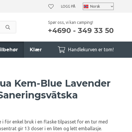
LOGG PÅ
Spør oss, vi kan camping!
+4690 - 349 33 50
ilbehør
Klær
Handlekurven er tom!
qua Kem-Blue Lavender
Saneringsvätska
i för enkel bruk i en flaske tilpasset for en tur med
entrat gir 13 doser i en liten og lett emballasje.