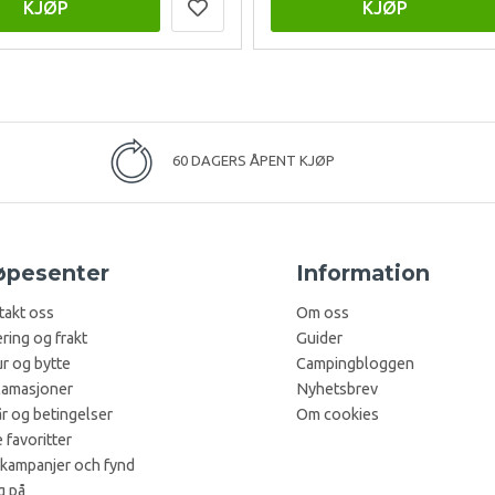
KJØP
KJØP
60 DAGERS ÅPENT KJØP
øpesenter
Information
takt oss
Om oss
ring og frakt
Guider
r og bytte
Campingbloggen
lamasjoner
Nyhetsbrev
år og betingelser
Om cookies
 favoritter
 kampanjer och fynd
g på