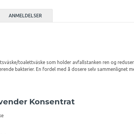
ANMELDELSER
sväske/toalettväske som holder avfallstanken ren og redusere
serende bakterier. En fordel med å dosere selv sammenlignet m
vender Konsentrat
ke