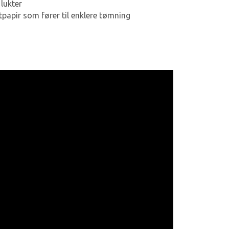
lukter
tpapir som fører til enklere tømning