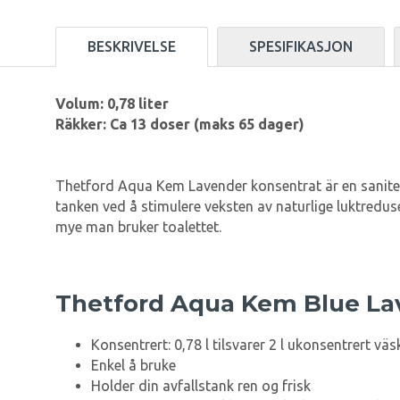
BESKRIVELSE
SPESIFIKASJON
Volum: 0,78 liter
Räkker: Ca 13 doser (maks 65 dager)
Thetford Aqua Kem Lavender konsentrat är en sanitet
tanken ved å stimulere veksten av naturlige luktredu
mye man bruker toalettet.
Thetford Aqua Kem Blue La
Konsentrert: 0,78 l tilsvarer 2 l ukonsentrert väs
Enkel å bruke
Holder din avfallstank ren og frisk