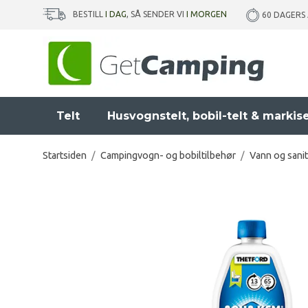
BESTILL
I DAG
, SÅ SENDER VI
I MORGEN
60 DAGERS
Telt
Husvognstelt, bobil-telt & markis
Startsiden
/
Campingvogn- og bobiltilbehør
/
Vann og sani