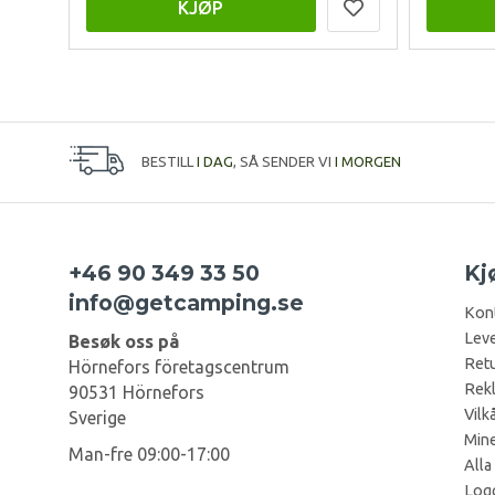
KJØP
BESTILL
I DAG
, SÅ SENDER VI
I MORGEN
+46 90 349 33 50
Kj
info@getcamping.se
Kon
Leve
Besøk oss på
Retu
Hörnefors företagscentrum
Rek
90531 Hörnefors
Vilk
Sverige
Mine
Man-fre 09:00-17:00
Alla
Log