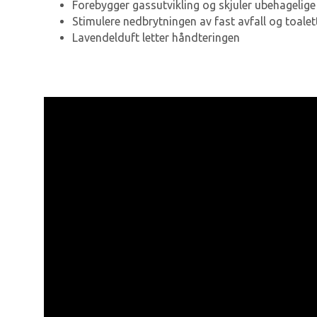
Forebygger gassutvikling og skjuler ubehagelige 
Stimulere nedbrytningen av fast avfall og toalet
Lavendelduft letter håndteringen