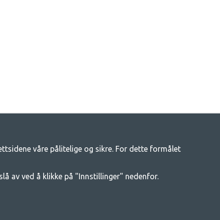
tsidene våre pålitelige og sikre. For dette formålet
tsliv
enger av campingutstyr hos oss. Vi mener at alle skal ha råd til å
slå av ved å klikke på "Innstillinger" nedenfor.
t beste campingutstyret i hver prisklasse når det gjelder kvalitet og
e mer om.