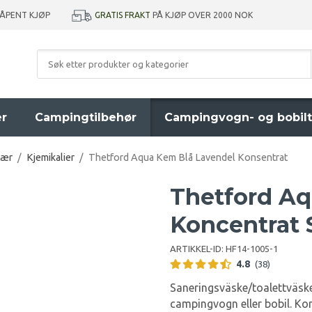
GRATIS FRAKT
PÅ KJØP OVER 2000 NOK
 ÅPENT KJØP
er
Campingtilbehør
Campingvogn- og bobilt
tær
/
Kjemikalier
/
Thetford Aqua Kem Blå Lavendel Konsentrat
Thetford A
Koncentrat 
ARTIKKEL-ID:
HF14-1005-1
4.8
(38)
Saneringsväske/toalettväske 
campingvogn eller bobil. Kons