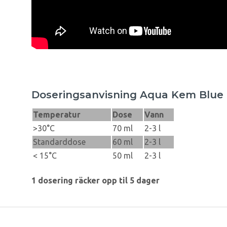
Doseringsanvisning Aqua Kem Blue
Temperatur
Dose
Vann
>30°C
70 ml
2-3 l
Standarddose
60 ml
2-3 l
< 15°C
50 ml
2-3 l
1 dosering räcker opp til 5 dager