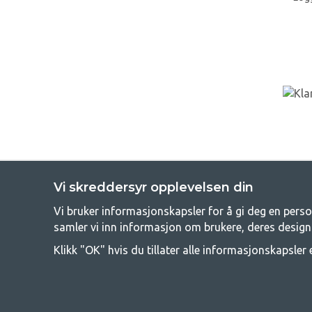
Vi skreddersyr opplevelsen din
Vi bruker informasjonskapsler for å gi deg en perso
GetC
samler vi inn informasjon om brukere, deres design
Camping kan enten være en livsstil eller en måte å samle familien
Klikk "OK" hvis du tillater alle informasjonskapsler e
campe, og derfor tilbyr vi veldig gode priser på familietelt, campin
funksjon