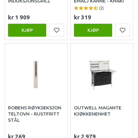
INDUKSJONSGRILL
EMALJ KANNE - KHAKI
(2)
kr 1 909
kr 319
KJØP
KJØP
ROBENS RØYKSEKSJON
OUTWELL MAGANTE
TELTOVN - RUSTFRITT
KJØKKENENHET
STÅL
kr 269
kr 2 979