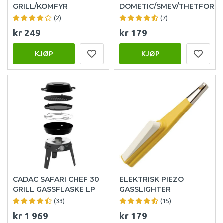
GRILL/KOMFYR
DOMETIC/SMEV/THETFORD
(2)
(7)
kr 249
kr 179
KJØP
KJØP
CADAC SAFARI CHEF 30
ELEKTRISK PIEZO
GRILL GASSFLASKE LP
GASSLIGHTER
(33)
(15)
kr 1 969
kr 179