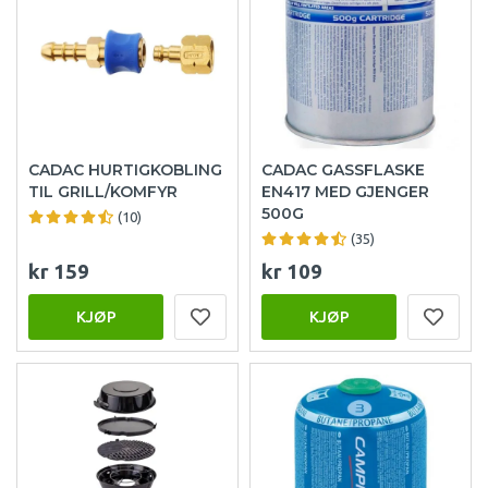
CADAC HURTIGKOBLING
CADAC GASSFLASKE
TIL GRILL/KOMFYR
EN417 MED GJENGER
500G
(10)
(35)
kr 159
kr 109
KJØP
KJØP