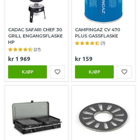
CADAC SAFARI CHEF 30
CAMPINGAZ CV 470
GRILL ENGANGSFLASKE
PLUS GASSFLASKE
HP
(7)
(27)
kr 1 969
kr 159
KJØP
KJØP