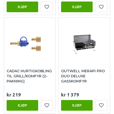
KJØP
KJØP
CADAC HURTIGKOBLING
OUTWELL MERAPI PRO
TIL GRILL/KOMFYR (2-
DUO DELUXE
PAKNING)
GASSKOMFYR
kr 219
kr 1 379
KJØP
KJØP