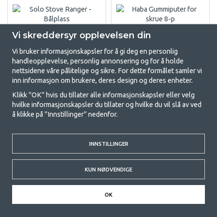
Vi skreddersyr opplevelsen din
Vi bruker informasjonskapsler for å gi deg en personlig
handleopplevelse, personlig annonsering og for å holde
nettsidene våre pålitelige og sikre. For dette formålet samler vi
inn informasjon om brukere, deres design og deres enheter.
Klikk "OK" hvis du tillater alle informasjonskapsler eller velg
SOLO STOVE RANGER -
HABA GUMMIPUTER FOR
hvilke informasjonskapsler du tillater og hvilke du vil slå av ved
BÅLPLASS
SKRUE 8-P
å klikke på "Innstillinger" nedenfor.
DOMETIC/SMEV/THETFORD
(2)
INNSTILLINGER
kr 3 399
kr 179
KJØP
KJØP
KUN NØDVENDIGE
OK