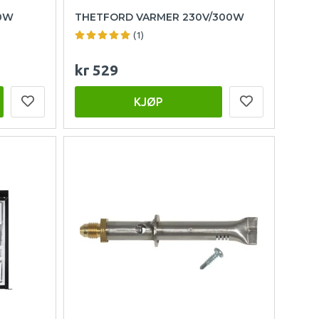
40W
THETFORD VARMER 230V/300W
(1)
kr 529
KJØP