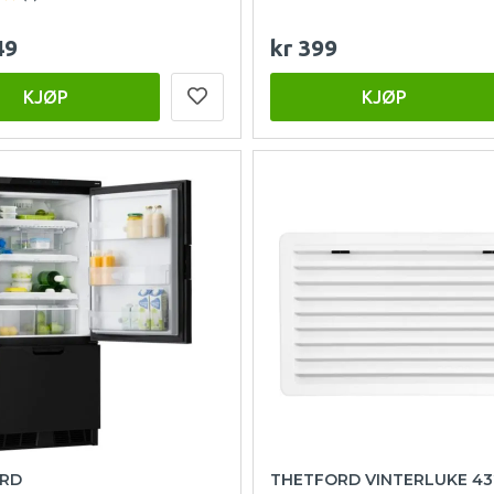
49
kr 399
KJØP
KJØP
RD
THETFORD VINTERLUKE 43