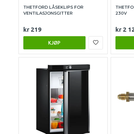
THETFORD LÅSEKLIPS FOR
THETFO
VENTILASJONSGITTER
230V
kr 219
kr 2 1
KJØP