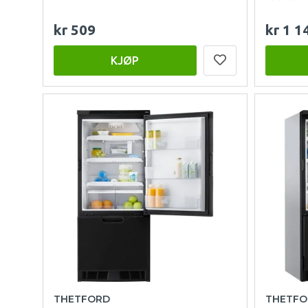
kr 509
kr 1 1
KJØP
THETFORD
THETFO