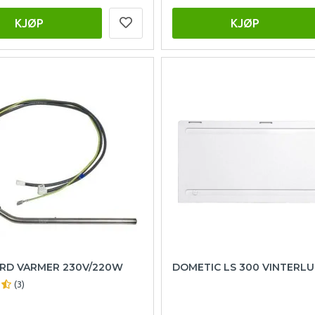
KJØP
KJØP
RD VARMER 230V/220W
DOMETIC LS 300 VINTERL
(3)