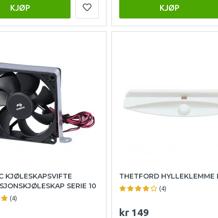
KJØP
KJØP
C KJØLESKAPSVIFTE
THETFORD HYLLEKLEMME 
SJONSKJØLESKAP SERIE 10
(4)
(4)
kr 149