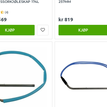
SSORKJØLESKAP 174L
257MM
(4)
569
kr 819
KJØP
KJØP