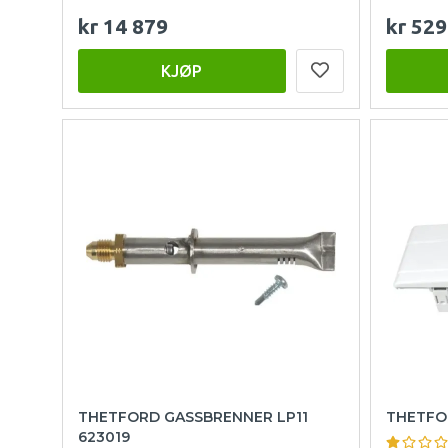
kr 14 879
kr 529
KJØP
THETFORD GASSBRENNER LP11
THETFO
623019