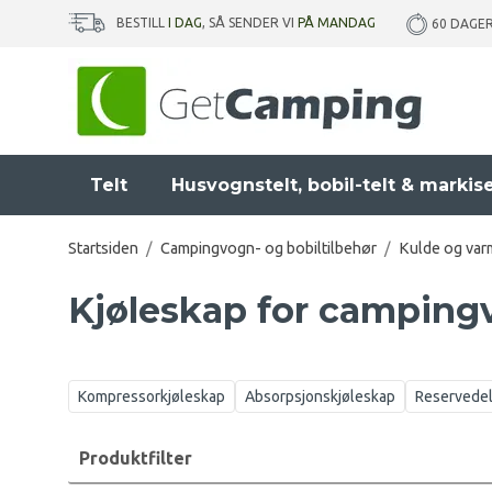
BESTILL
I DAG
, SÅ SENDER VI
PÅ MANDAG
60 DAGE
Telt
Husvognstelt, bobil-telt & markis
Startsiden
/
Campingvogn- og bobiltilbehør
/
Kulde og var
Kjøleskap for camping
Kompressorkjøleskap
Absorpsjonskjøleskap
Reservedele
Produktfilter