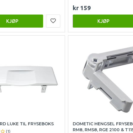
kr 159
KJØP
KJØP
RD LUKE TIL FRYSEBOKS
DOMETIC HENGSEL FRYSE
RM8, RMS8, RGE 2100 & T11
(1)