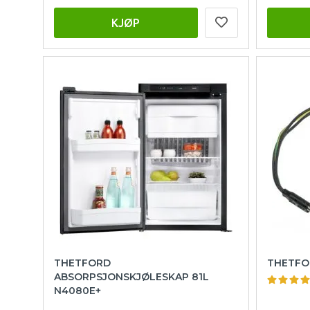
KJØP
THETFORD
THETFO
ABSORPSJONSKJØLESKAP 81L
N4080E+