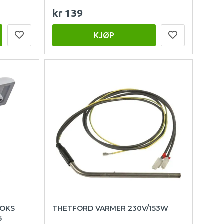
kr 139
KJØP
BOKS
THETFORD VARMER 230V/153W
5