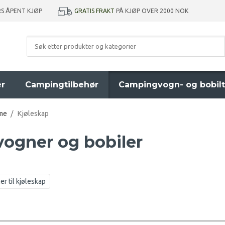
GRATIS FRAKT
PÅ KJØP OVER 2000 NOK
RS ÅPENT KJØP
er
Campingtilbehør
Campingvogn- og bobilt
me
/
Kjøleskap
vogner og bobiler
r til kjøleskap