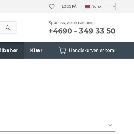
LOGG PÅ
Spør oss, vi kan camping!
+4690 - 349 33 50
ilbehør
Klær
Handlekurven er tom!