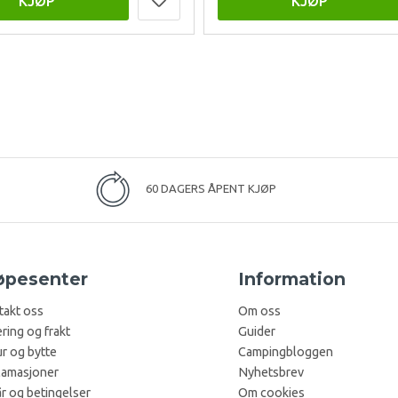
KJØP
KJØP
60 DAGERS ÅPENT KJØP
øpesenter
Information
takt oss
Om oss
ring og frakt
Guider
r og bytte
Campingbloggen
lamasjoner
Nyhetsbrev
år og betingelser
Om cookies