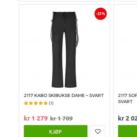
-25%
2117 KABO SKIBUKSE DAME – SVART
2117 SO
SVART
(1)
kr 1 279
kr 2 0
kr 1 709
KJØP