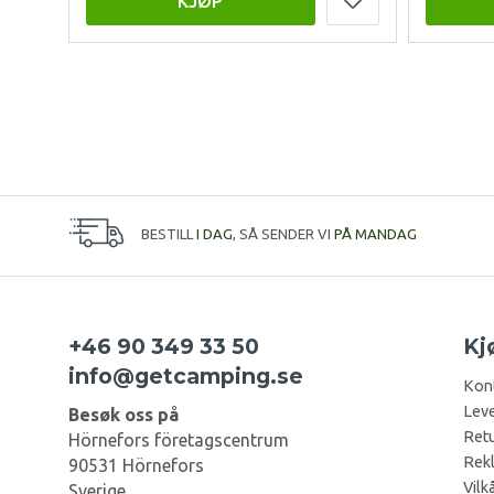
KJØP
BESTILL
I DAG
, SÅ SENDER VI
PÅ MANDAG
+46 90 349 33 50
Kj
info@getcamping.se
Kon
Leve
Besøk oss på
Retu
Hörnefors företagscentrum
Rek
90531 Hörnefors
Vilk
Sverige