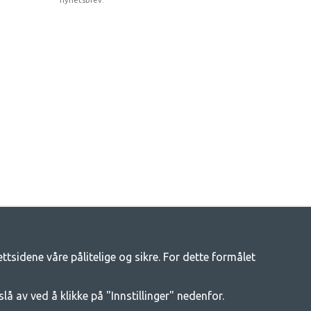
tsidene våre pålitelige og sikre. For dette formålet
tsliv
enger av campingutstyr hos oss. Vi mener at alle skal ha råd til å
slå av ved å klikke på "Innstillinger" nedenfor.
t beste campingutstyret i hver prisklasse når det gjelder kvalitet og