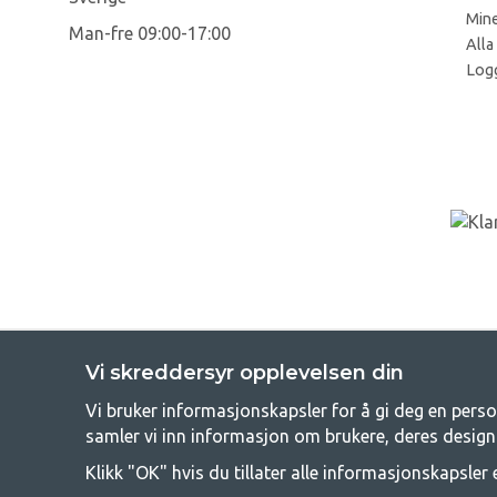
Mine
Man-fre 09:00-17:00
Alla
Log
Vi skreddersyr opplevelsen din
Vi bruker informasjonskapsler for å gi deg en perso
GetC
samler vi inn informasjon om brukere, deres design
Camping kan enten være en livsstil eller en måte å samle familien
Klikk "OK" hvis du tillater alle informasjonskapsler e
campe, og derfor tilbyr vi veldig gode priser på familietelt, campin