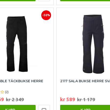
-50%
BBLE TÄCKBUKSE HERRE
2117 SALA BUKSE HERRE S
(2)
69
kr 589
kr 2 349
kr 1 179