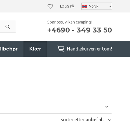
LOGG PÅ
Spør oss, vi kan camping!
+4690 - 349 33 50
ilbehør
Klær
Handlekurven er tom!
Sorter etter
anbefalt