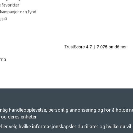
 favoritter
 kampanjer och fynd
g på
nlig handleopplevelse, personlig annonsering og for å holde net
amping - Din butikk for camping og friluf
 og deres enheter.
 for et felles eventyr. Uansett hvilken kategori du tilhører, finner du alt du tr
ller velg hvilke informasjonskapsler du tillater og hvilke du vil 
gfortelt og alt annet utstyr for camping og friluftsliv. Målet vårt er å tilby de