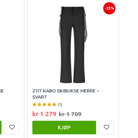
-25%
SE
2117 KABO SKIBUKSE HERRE –
SVART
(1)
kr 1 279
kr 1 709
KJØP