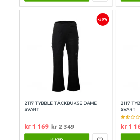
-50%
2117 TYBBLE TÄCKBUKSE DAME
2117 TY
SVART
SVART
kr 1 169
kr 1 1
kr 2 349