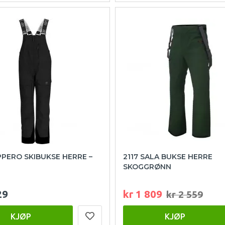
PPERO SKIBUKSE HERRE –
2117 SALA BUKSE HERRE
SKOGGRØNN
29
kr 1 809
kr 2 559
KJØP
KJØP