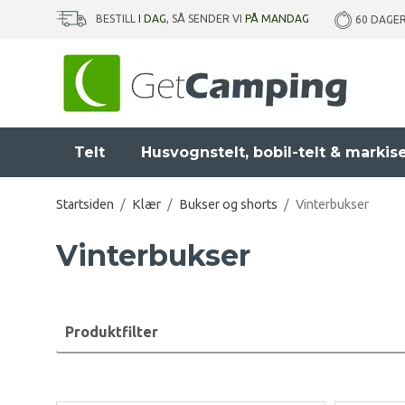
BESTILL
I DAG
, SÅ SENDER VI
PÅ MANDAG
60 DAGE
Telt
Husvognstelt, bobil-telt & markis
Startsiden
/
Klær
/
Bukser og shorts
/
Vinterbukser
Vinterbukser
Produktfilter