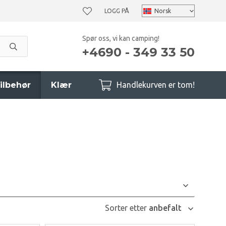
LOGG PÅ
Spør oss, vi kan camping!
+4690 - 349 33 50
ilbehør
Klær
Handlekurven er tom!
Sorter etter
anbefalt