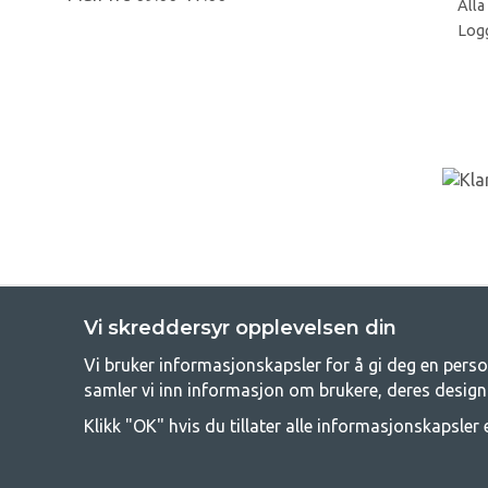
Alla
Log
Vi skreddersyr opplevelsen din
Vi bruker informasjonskapsler for å gi deg en perso
GetC
samler vi inn informasjon om brukere, deres design
Camping kan enten være en livsstil eller en måte å samle familien
Klikk "OK" hvis du tillater alle informasjonskapsler e
campe, og derfor tilbyr vi veldig gode priser på familietelt, campin
funksjon