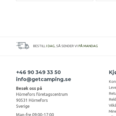
BESTILL
I DAG
, SÅ SENDER VI
PÅ MANDAG
+46 90 349 33 50
Kj
info@getcamping.se
Kon
Leve
Besøk oss på
Retu
Hörnefors företagscentrum
Rek
90531 Hörnefors
Vilk
Sverige
Mine
Man-fre 09:00-17:00