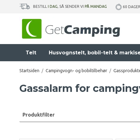
BESTILL
I DAG
, SÅ SENDER VI
PÅ MANDAG
60 DAGE
Telt
Husvognstelt, bobil-telt & markis
Startsiden
/
Campingvogn- og bobiltilbehør
/
Gassprodukte
Gassalarm for camping
Produktfilter