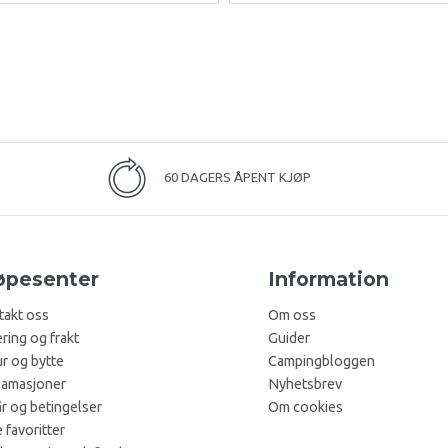
60 DAGERS ÅPENT KJØP
øpesenter
Information
takt oss
Om oss
ring og frakt
Guider
r og bytte
Campingbloggen
lamasjoner
Nyhetsbrev
år og betingelser
Om cookies
 favoritter