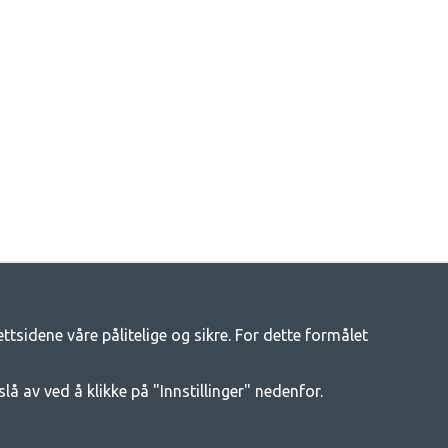
tsidene våre pålitelige og sikre. For dette formålet
tsliv
enger av campingutstyr hos oss. Vi mener at alle skal ha råd til å
slå av ved å klikke på "Innstillinger" nedenfor.
t beste campingutstyret i hver prisklasse når det gjelder kvalitet og
e mer om.