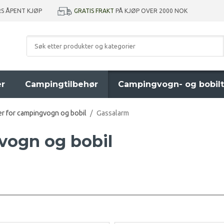
GRATIS FRAKT
PÅ KJØP OVER 2000 NOK
RS ÅPENT KJØP
er
Campingtilbehør
Campingvogn- og bobilt
r for campingvogn og bobil
/
Gassalarm
vogn og bobil