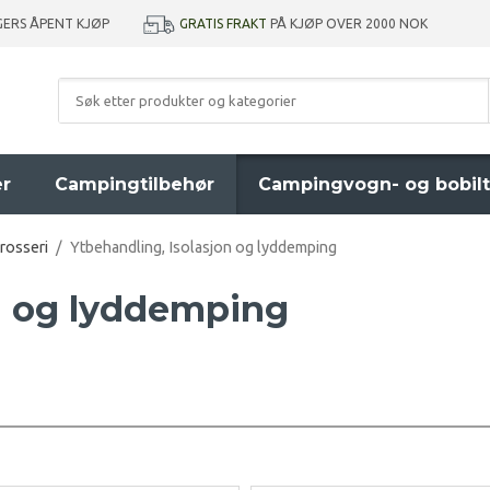
GRATIS FRAKT
PÅ KJØP OVER 2000 NOK
GERS ÅPENT KJØP
er
Campingtilbehør
Campingvogn- og bobilt
rosseri
/
Ytbehandling, Isolasjon og lyddemping
on og lyddemping