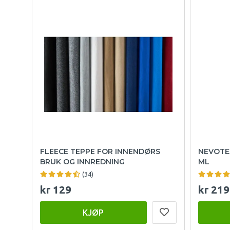
FLEECE TEPPE FOR INNENDØRS
NEVOTEX
BRUK OG INNREDNING
ML
(34)
kr 129
kr 219
KJØP