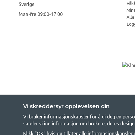
Vilk
Sverige
Mine
Man-fre 09:00-17:00
Alla
Log
Vi skreddersyr opplevelsen din
Vi bruker informasjonskapsler for å gi deg en perso
GetC
samler vi inn informasjon om brukere, deres design
Camping kan enten være en livsstil eller en måte å samle familien
Klikk "OK" hvis du tillater alle informasjonskapsler e