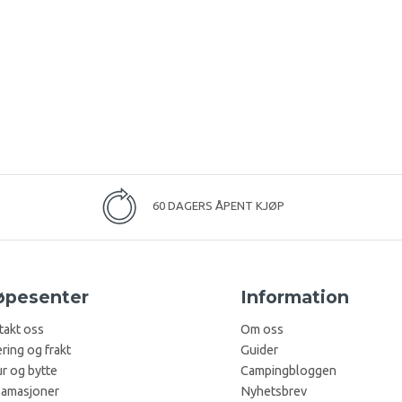
60 DAGERS ÅPENT KJØP
øpesenter
Information
takt oss
Om oss
ring og frakt
Guider
r og bytte
Campingbloggen
lamasjoner
Nyhetsbrev