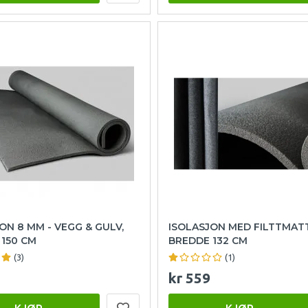
ON 8 MM - VEGG & GULV,
ISOLASJON MED FILTTMATT
150 CM
BREDDE 132 CM
(3)
(1)
kr 559