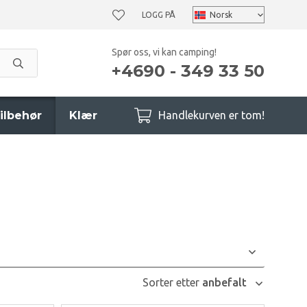
LOGG PÅ
Spør oss, vi kan camping!
+4690 - 349 33 50
ilbehør
Klær
Handlekurven er tom!
Sorter etter
anbefalt