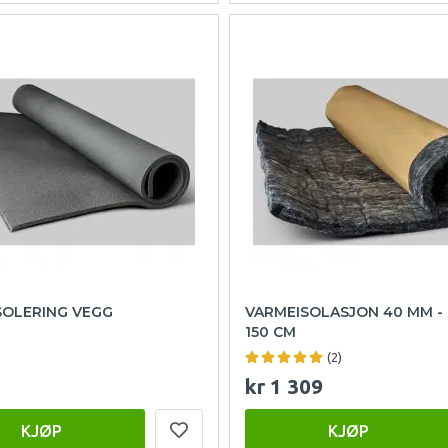
SOLERING VEGG
VARMEISOLASJON 40 MM -
150 CM
(2)
kr 1 309
KJØP
KJØP