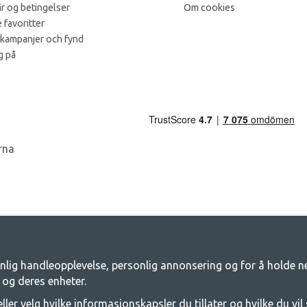
år og betingelser
Om cookies
 favoritter
 kampanjer och fynd
g på
nlig handleopplevelse, personlig annonsering og for å holde net
amping - Din butikk for camping og friluf
 og deres enheter.
 for et felles eventyr. Uansett hvilken kategori du tilhører, finner du alt du tr
ller velg hvilke informasjonskapsler du tillater og hvilke du vil 