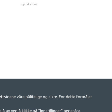
nyhetsbrev.
tsidene våre pålitelige og sikre. For dette formålet
tsliv
enger av campingutstyr hos oss. Vi mener at alle skal ha råd til å
slå av ved å klikke på "Innstillinger" nedenfor.