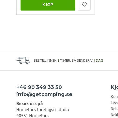
KJØP
BESTILL INNEN
8
TIMER, SÅ SENDER VI
I DAG
+46 90 349 33 50
Kj
info@getcamping.se
Kon
Leve
Besøk oss på
Retu
Hörnefors företagscentrum
Rek
90531 Hörnefors