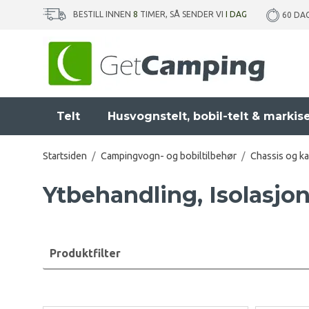
BESTILL INNEN
8
TIMER, SÅ SENDER VI
I DAG
60 DA
Telt
Husvognstelt, bobil-telt & markis
Startsiden
/
Campingvogn- og bobiltilbehør
/
Chassis og ka
Ytbehandling, Isolasj
Produktfilter