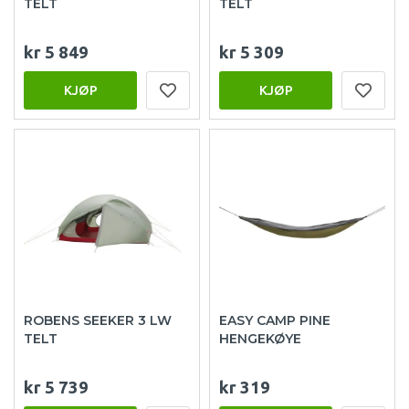
TELT
TELT
kr 5 849
kr 5 309
KJØP
KJØP
ROBENS SEEKER 3 LW
EASY CAMP PINE
TELT
HENGEKØYE
kr 5 739
kr 319