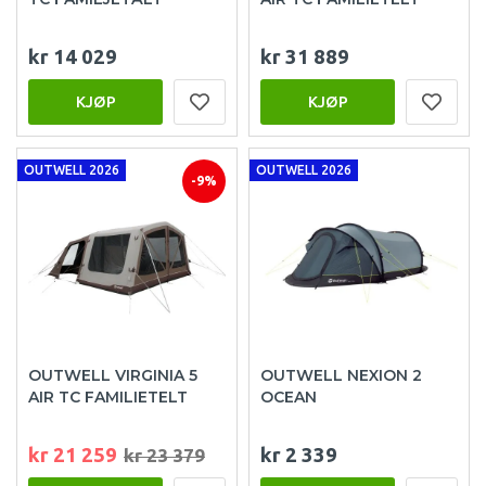
kr 14 029
kr 31 889
KJØP
KJØP
OUTWELL 2026
OUTWELL 2026
-9%
OUTWELL VIRGINIA 5
OUTWELL NEXION 2
AIR TC FAMILIETELT
OCEAN
kr 21 259
kr 2 339
kr 23 379