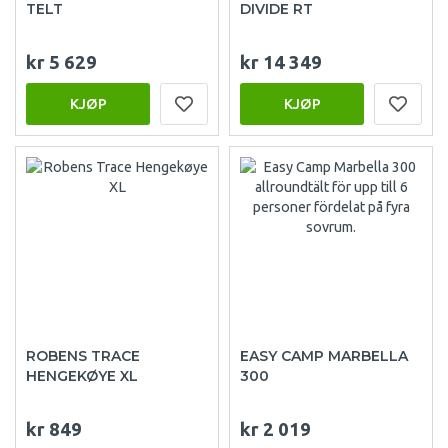
TELT
DIVIDE RT
kr 5 629
kr 14 349
KJØP
KJØP
ROBENS TRACE
EASY CAMP MARBELLA
HENGEKØYE XL
300
kr 849
kr 2 019