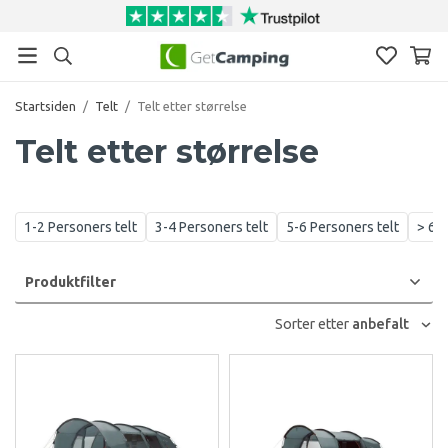
Startsiden
/
Telt
/
Telt etter størrelse
Telt etter størrelse
1-2 Personers telt
3-4 Personers telt
5-6 Personers telt
> 6 p
Produktfilter
Sorter etter
anbefalt