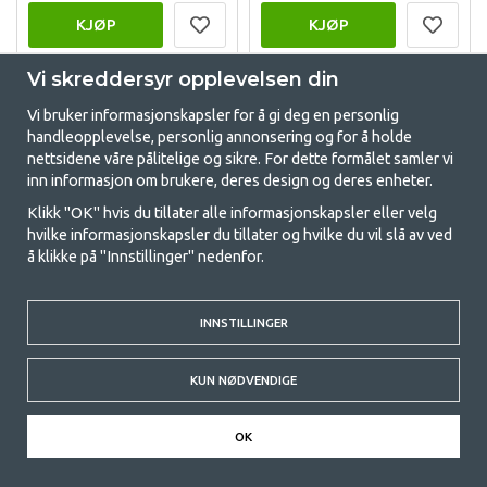
KJØP
KJØP
Vi skreddersyr opplevelsen din
Vi bruker informasjonskapsler for å gi deg en personlig
handleopplevelse, personlig annonsering og for å holde
nettsidene våre pålitelige og sikre. For dette formålet samler vi
inn informasjon om brukere, deres design og deres enheter.
Klikk "OK" hvis du tillater alle informasjonskapsler eller velg
hvilke informasjonskapsler du tillater og hvilke du vil slå av ved
å klikke på "Innstillinger" nedenfor.
EASY CAMP ALICANTE
JACK WOLFSKIN
600 TWIN FAMILIETELT
GOSSAMER TELT
INNSTILLINGER
(1)
(1)
kr 4 249
kr 1 909
KUN NØDVENDIGE
KJØP
KJØP
OK