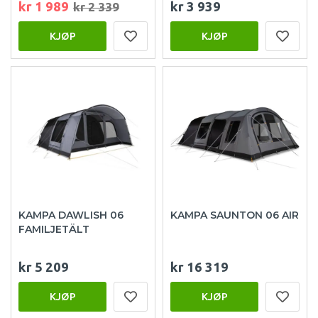
kr 1 989
kr 3 939
kr 2 339
KJØP
KJØP
KAMPA DAWLISH 06
KAMPA SAUNTON 06 AIR
FAMILJETÄLT
kr 5 209
kr 16 319
KJØP
KJØP