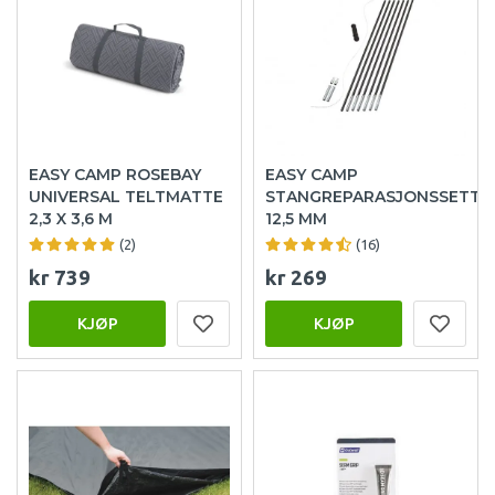
EASY CAMP ROSEBAY
EASY CAMP
UNIVERSAL TELTMATTE
STANGREPARASJONSSETT
2,3 X 3,6 M
12,5 MM
(2)
(16)
kr 739
kr 269
KJØP
KJØP