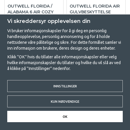
OUTWELL FLORIDA /
OUTWELL FLORIDA AIR
ALABAMA 6 AIR COZY
GULVBESKYTTELSE
TELTMATTE
Vi skreddersyr opplevelsen din
Vi bruker informasjonskapsler for å gi deg en personlig
kr 1 169
kr 539
handleopplevelse, personlig annonsering og for å holde
nettsidene våre pålitelige og sikre. For dette formålet samler vi
KJØP
KJØP
inn informasjon om brukere, deres design og deres enheter.
Klikk "OK" hvis du tillater alle informasjonskapsler eller velg
hvilke informasjonskapsler du tillater og hvilke du vil slå av ved
å klikke på "Innstillinger" nedenfor.
INNSTILLINGER
KUN NØDVENDIGE
OK
OUTWELL FLORIDA 5
OUTWELL COLORADO 6
AIR COZY TELTMATTE
AIR COZY TELTMATTE