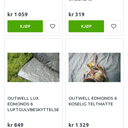
kr 1 059
kr 319
KJØP
KJØP
OUTWELL LUX
OUTWELL EDMONDS 6
EDMONDS 6
KOSELIG TELTMATTE
LUFTGULVBESKYTTELSE
kr 849
kr 1 329