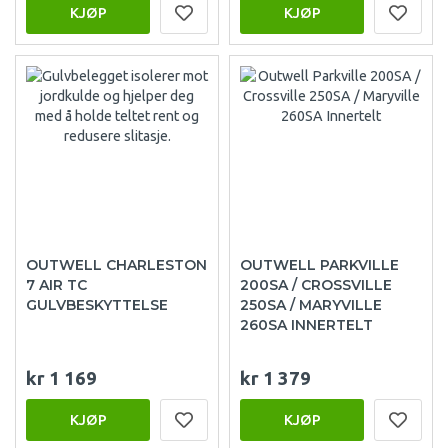
KJØP
KJØP
OUTWELL CHARLESTON
OUTWELL PARKVILLE
7 AIR TC
200SA / CROSSVILLE
GULVBESKYTTELSE
250SA / MARYVILLE
260SA INNERTELT
kr 1 169
kr 1 379
KJØP
KJØP