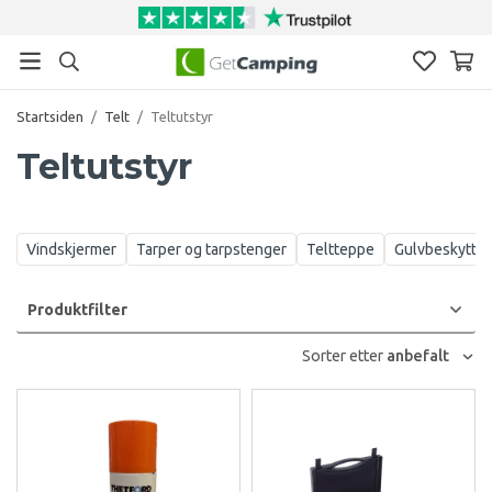
Startsiden
/
Telt
/
Teltutstyr
Teltutstyr
Vindskjermer
Tarper og tarpstenger
Teltteppe
Gulvbeskyttel
Produktfilter
Sorter etter
anbefalt