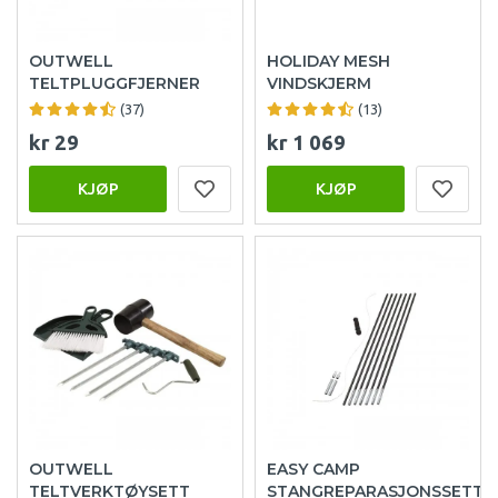
OUTWELL
HOLIDAY MESH
TELTPLUGGFJERNER
VINDSKJERM
(37)
(13)
kr 29
kr 1 069
KJØP
KJØP
OUTWELL
EASY CAMP
TELTVERKTØYSETT
STANGREPARASJONSSETT