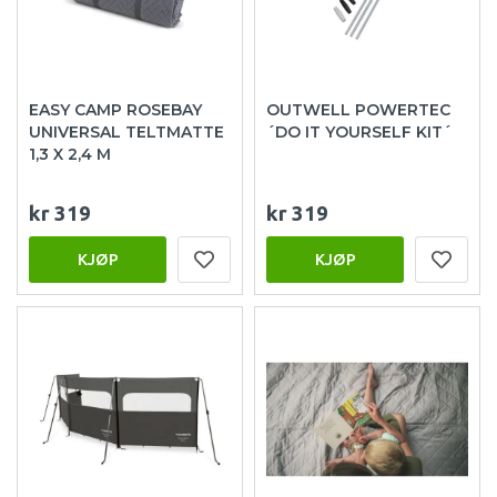
EASY CAMP ROSEBAY
OUTWELL POWERTEC
UNIVERSAL TELTMATTE
´DO IT YOURSELF KIT´
1,3 X 2,4 M
kr 319
kr 319
KJØP
KJØP