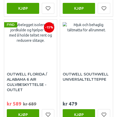
KJØP
KJØP
FYND
-15%
OUTWELL FLORIDA /
OUTWELL SOUTHWELL
ALABAMA 6 AIR
UNIVERSALTELTTEPPE
GULVBESKYTTELSE -
OUTLET
kr 589
kr 479
kr 689
KJØP
KJØP