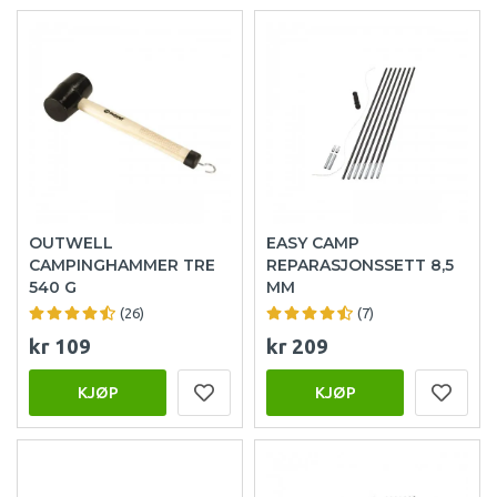
OUTWELL
EASY CAMP
CAMPINGHAMMER TRE
REPARASJONSSETT 8,5
540 G
MM
(26)
(7)
kr 109
kr 209
KJØP
KJØP