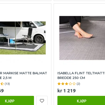
R MARKISE MATTE BALMAT
ISABELLA FLINT TELTMATT
E 2,5 M
BREDDE 250 CM
(13)
(2)
69
kr 1 219
KJØP
KJØP