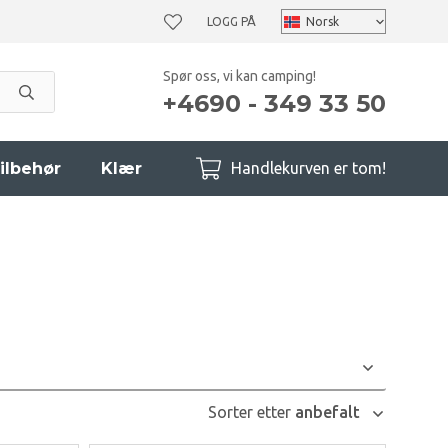
LOGG PÅ
Spør oss, vi kan camping!
+4690 - 349 33 50
ilbehør
Klær
Handlekurven er tom!
Sorter etter
anbefalt