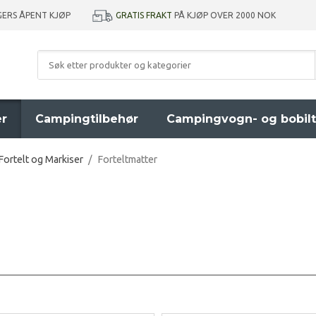
GRATIS FRAKT
PÅ KJØP OVER 2000 NOK
GERS ÅPENT KJØP
er
Campingtilbehør
Campingvogn- og bobilt
Fortelt og Markiser
/
Forteltmatter