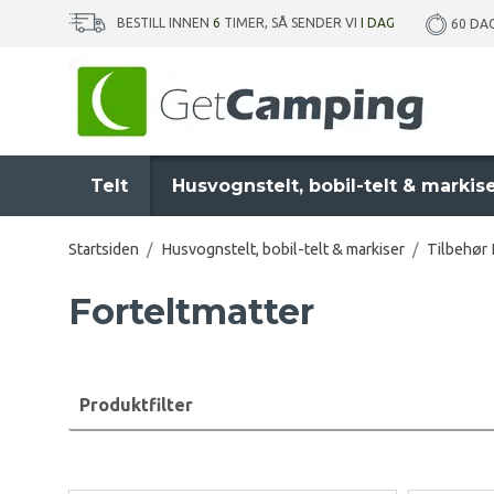
BESTILL INNEN
6
TIMER, SÅ SENDER VI
I DAG
60 DA
Telt
Husvognstelt, bobil-telt & markis
Startsiden
/
Husvognstelt, bobil-telt & markiser
/
Tilbehør 
Forteltmatter
Produktfilter