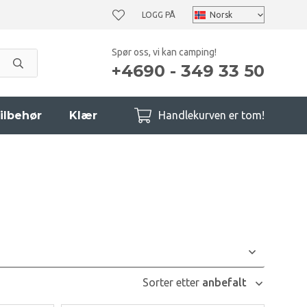
LOGG PÅ
Spør oss, vi kan camping!
+4690 - 349 33 50
ilbehør
Klær
Handlekurven er tom!
Sorter etter
anbefalt