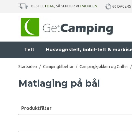
BESTILL
I DAG
, SÅ SENDER VI
I MORGEN
60 DAGERS
Telt
Husvognstelt, bobil-telt & markis
Startsiden
/
Campingtilbehør
/
Campingkjøkken og Griller
/
Matlaging på bål
Produktfilter