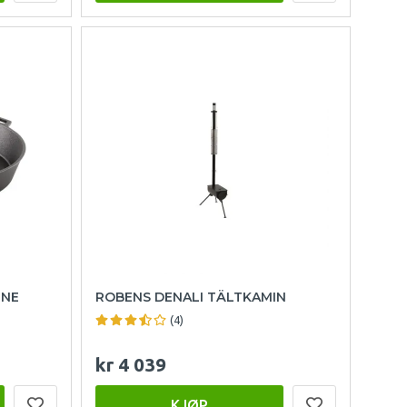
NNE
ROBENS DENALI TÄLTKAMIN
(4)
kr 4 039
KJØP