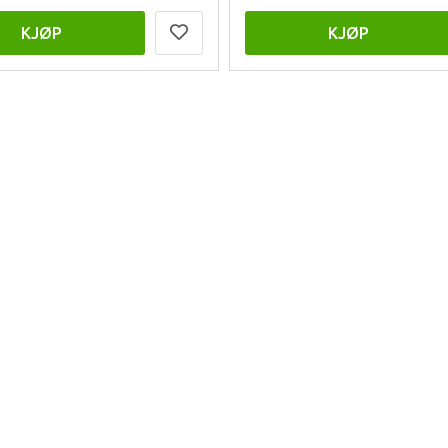
KJØP
KJØP