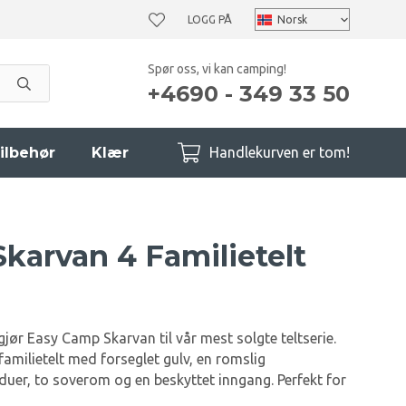
LOGG PÅ
Spør oss, vi kan camping!
+4690 - 349 33 50
ilbehør
Klær
Handlekurven er tom!
karvan 4 Familietelt
gjør Easy Camp Skarvan til vår mest solgte teltserie.
familietelt med forseglet gulv, en romslig
er, to soverom og en beskyttet inngang. Perfekt for