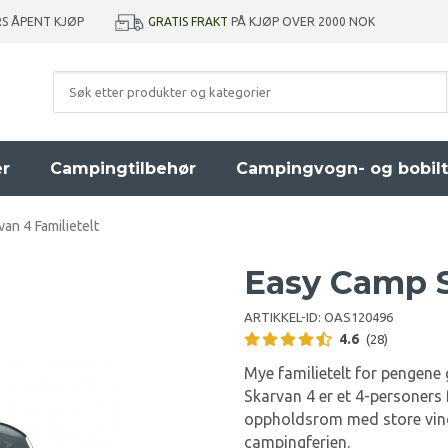
GRATIS FRAKT
PÅ KJØP OVER 2000 NOK
RS ÅPENT KJØP
er
Campingtilbehør
Campingvogn- og bobilt
an 4 Familietelt
Easy Camp S
ARTIKKEL-ID:
OAS120496
4.6
(28)
Mye familietelt for pengene 
Skarvan 4 er et 4-personers 
oppholdsrom med store vindu
campingferien.