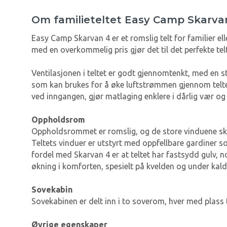
Om familieteltet Easy Camp Skarva
Easy Camp Skarvan 4 er et romslig telt for familier el
med en overkommelig pris gjør det til det perfekte tel
Ventilasjonen i teltet er godt gjennomtenkt, med en 
som kan brukes for å øke luftstrømmen gjennom teltet
ved inngangen, gjør matlaging enklere i dårlig vær og 
Oppholdsrom
Oppholdsrommet er romslig, og de store vinduene skaper
Teltets vinduer er utstyrt med oppfellbare gardiner som
fordel med Skarvan 4 er at teltet har fastsydd gulv, no
økning i komforten, spesielt på kvelden og under kald
Sovekabin
Sovekabinen er delt inn i to soverom, hver med plass t
Øvrige egenskaper