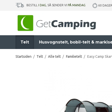
BESTILL
I DAG
, SÅ SENDER VI
PÅ MANDAG
60 DAGE
Telt
Husvognstelt, bobil-telt & markis
Startsiden
/
Telt
/
Alle telt
/
Familietelt
/
Easy Camp Skarv