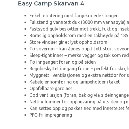
Easy Camp Skarvan 4
Enkel montering med fargekodede stenger
Fullstendig vanntett duk (3000 mm vannsøyle
Fastsydd gulv beskytter mot trekk, fukt og insek
Romslig oppholdsrom med en takhøyde på 185 c
Store vinduer gir et lyst oppholdsrom
To soverom – kan åpnes opp til ett stort soveo
Sleep-tight inner – mørke vegger og tak som re
To innganger: foran og på siden
Regnbeskyttet inngang foran – perfekt for sko, l
Myggnett i ventilasjonen og ekstra nettdør for 
Kabelgjennomføring og lampeholder i taket
Oppfellbare gardiner
God ventilasjon (foran, bak og via sideinngange
Nettinglommer for oppbevaring på utsiden og 
Kan settes opp og pakkes ned med innerteltet f
PFC-fri impregnering