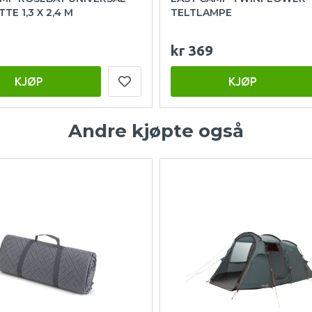
TE 1,3 X 2,4 M
TELTLAMPE
kr 369
KJØP
KJØP
Andre kjøpte også