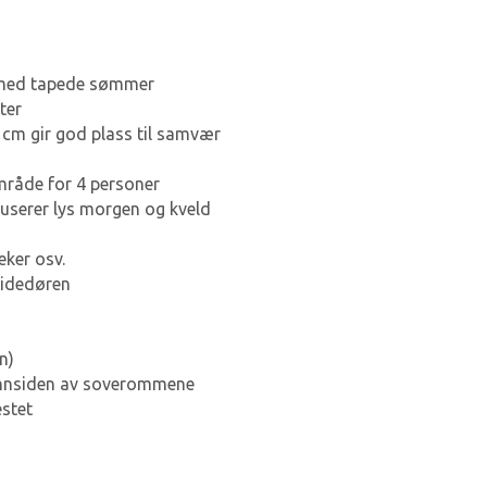
) med tapede sømmer
ter
m gir god plass til samvær
mråde for 4 personer
duserer lys morgen og kveld
eker osv.
sidedøren
n)
innsiden av soverommene
estet