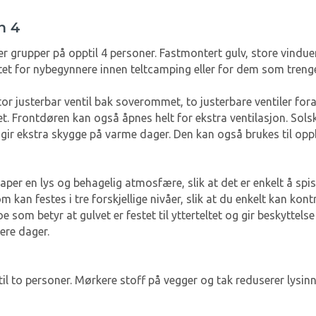
n 4
ler grupper på opptil 4 personer. Fastmontert gulv, store vindue
tet for nybegynnere innen teltcamping eller for dem som trenger 
stor justerbar ventil bak soverommet, to justerbare ventiler 
. Frontdøren kan også åpnes helt for ekstra ventilasjon. Sols
gir ekstra skygge på varme dager. Den kan også brukes til oppbe
 en lys og behagelig atmosfære, slik at det er enkelt å spise 
 kan festes i tre forskjellige nivåer, slik at du enkelt kan kont
e som betyr at gulvet er festet til ytterteltet og gir beskyttels
ere dager.
il to personer. Mørkere stoff på vegger og tak reduserer lysinn