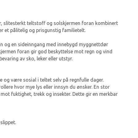
r, slitesterkt teltstoff og solskjermen foran kombinert
et pålitelig og prisgunstig familietelt.
foran og en sideinngang med innebygd myggnettdør
kjermen foran gir god beskyttelse mot regn og vind
varing av sko, leker eller utstyr.
og være sosial i teltet selv på regnfulle dager.
rollere hvor mye lys eller innsyn du ønsker. En stor
e mot fuktighet, trekk og insekter. Dette gir en merkbar
slippet.