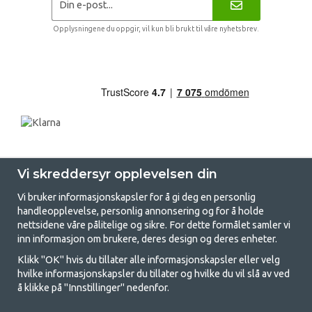
Opplysningene du oppgir, vil kun bli brukt til våre nyhetsbrev.
Vi skreddersyr opplevelsen din
Vi bruker informasjonskapsler for å gi deg en personlig
handleopplevelse, personlig annonsering og for å holde
nettsidene våre pålitelige og sikre. For dette formålet samler vi
GetCamping - Din butikk for camping
inn informasjon om brukere, deres design og deres enheter.
og friluftsliv
Klikk "OK" hvis du tillater alle informasjonskapsler eller velg
hvilke informasjonskapsler du tillater og hvilke du vil slå av ved
Camping kan enten være en livsstil eller en måte å samle familien for et
å klikke på "Innstillinger" nedenfor.
felles eventyr. Uansett hvilken kategori du tilhører, finner du alt du
trenger av campingutstyr hos oss. Vi mener at alle skal ha råd til å