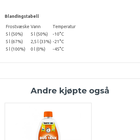
Blandingstabell
Frostvæske
Vann
Temperatur
5 l (50%)
5 l (50%)
-10°C
5 l (67%)
2,5 l (33%)
-21°C
5 l (100%)
0 l (0%)
-45°C
Andre kjøpte også