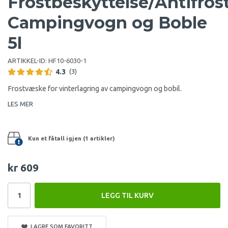
Frostbeskyttelse/Antifro
Campingvogn og Boble
5l
ARTIKKEL-ID:
HF10-6030-1
4.3
(3)
Frostvæske for vinterlagring av campingvogn og bobil.
LES MER
Kun et fåtall igjen (1 artikler)
kr 609
LEGG TIL KURV
LAGRE SOM FAVORITT