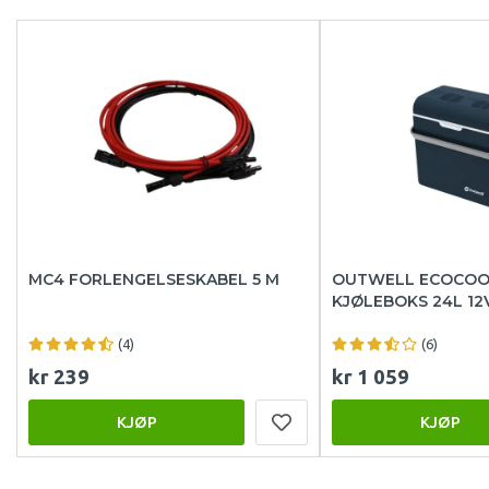
MC4 FORLENGELSESKABEL 5 M
OUTWELL ECOCOOL
KJØLEBOKS 24L 12
(4)
(6)
kr 239
kr 1 059
KJØP
KJØP