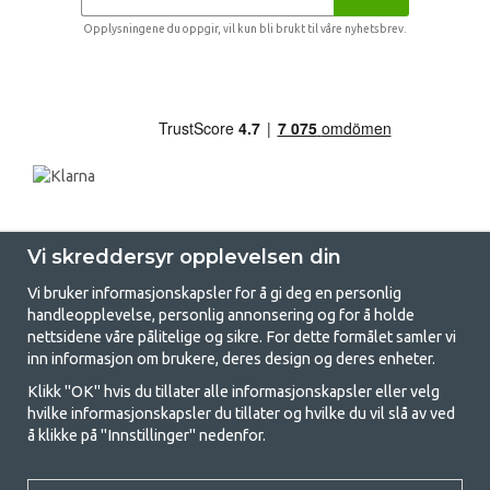
Opplysningene du oppgir, vil kun bli brukt til våre nyhetsbrev.
Vi skreddersyr opplevelsen din
Vi bruker informasjonskapsler for å gi deg en personlig
handleopplevelse, personlig annonsering og for å holde
nettsidene våre pålitelige og sikre. For dette formålet samler vi
GetCamping - Din butikk for camping
inn informasjon om brukere, deres design og deres enheter.
og friluftsliv
Klikk "OK" hvis du tillater alle informasjonskapsler eller velg
hvilke informasjonskapsler du tillater og hvilke du vil slå av ved
Camping kan enten være en livsstil eller en måte å samle familien for et
å klikke på "Innstillinger" nedenfor.
felles eventyr. Uansett hvilken kategori du tilhører, finner du alt du
trenger av campingutstyr hos oss. Vi mener at alle skal ha råd til å
campe, og derfor tilbyr vi veldig gode priser på familietelt,