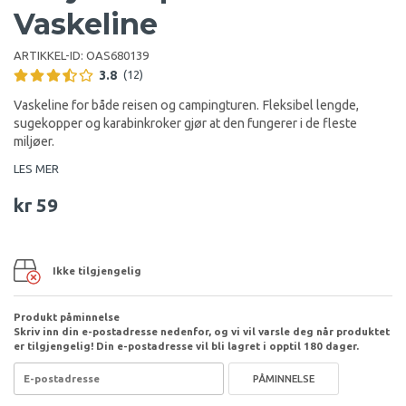
Vaskeline
ARTIKKEL-ID:
OAS680139
3.8
(12)
Vaskeline for både reisen og campingturen. Fleksibel lengde,
sugekopper og karabinkroker gjør at den fungerer i de fleste
miljøer.
LES MER
kr 59
Ikke tilgjengelig
Produkt påminnelse
Skriv inn din e-postadresse nedenfor, og vi vil varsle deg når produktet
er tilgjengelig! Din e-postadresse vil bli lagret i opptil 180 dager.
PÅMINNELSE