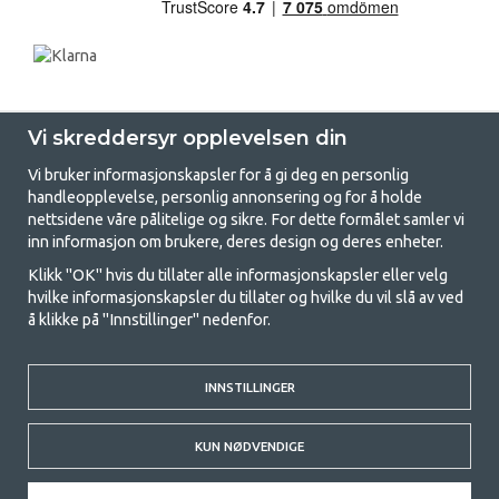
Vi skreddersyr opplevelsen din
Vi bruker informasjonskapsler for å gi deg en personlig
handleopplevelse, personlig annonsering og for å holde
nettsidene våre pålitelige og sikre. For dette formålet samler vi
GetCamping - Din butikk for camping
inn informasjon om brukere, deres design og deres enheter.
og friluftsliv
Klikk "OK" hvis du tillater alle informasjonskapsler eller velg
hvilke informasjonskapsler du tillater og hvilke du vil slå av ved
Camping kan enten være en livsstil eller en måte å samle familien for et
å klikke på "Innstillinger" nedenfor.
felles eventyr. Uansett hvilken kategori du tilhører, finner du alt du
trenger av campingutstyr hos oss. Vi mener at alle skal ha råd til å
campe, og derfor tilbyr vi veldig gode priser på familietelt,
campingfortelt og alt annet utstyr for camping og friluftsliv. Målet vårt
INNSTILLINGER
er å tilby det beste campingutstyret i hver prisklasse når det gjelder
kvalitet og funksjonalitet. Ta gjerne kontakt med oss hvis det er noe du
KUN NØDVENDIGE
savner eller ønsker å vite mer om.
© 2020 GetCamping. All rights reserved.