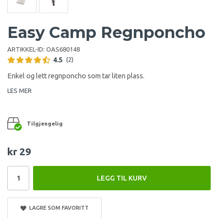
Easy Camp Regnponcho
ARTIKKEL-ID:
OAS680148
4.5
(2)
Enkel og lett regnponcho som tar liten plass.
LES MER
Tilgjengelig
kr 29
LEGG TIL KURV
LAGRE SOM FAVORITT