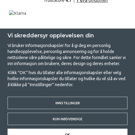
Vi skreddersyr opplevelsen din
Vi bruker informasjonskapsler for å gi deg en personlig
handleopplevelse, personlig annonsering og for å holde
nettsidene våre pålitelige og sikre. For dette formålet samler vi
GetCamping - Din butikk for camping
inn informasjon om brukere, deres design og deres enheter.
og friluftsliv
Klikk "OK" hvis du tillater alle informasjonskapsler eller velg
hvilke informasjonskapsler du tillater og hvilke du vil slå av ved
Camping kan enten være en livsstil eller en måte å samle familien for et
å klikke på "Innstillinger" nedenfor.
felles eventyr. Uansett hvilken kategori du tilhører, finner du alt du
trenger av campingutstyr hos oss. Vi mener at alle skal ha råd til å
campe, og derfor tilbyr vi veldig gode priser på familietelt,
INNSTILLINGER
campingfortelt og alt annet utstyr for camping og friluftsliv. Målet vårt
er å tilby det beste campingutstyret i hver prisklasse når det gjelder
kvalitet og funksjonalitet. Ta gjerne kontakt med oss hvis det er noe du
KUN NØDVENDIGE
savner eller ønsker å vite mer om.
© 2020 GetCamping. All rights reserved.
OK