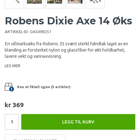
Robens Dixie Axe 14 Øks
ARTIKKEL-ID:
OAS690251
En villmarksøks fra Robens. Et svært sterkt håndtak laget av en
blanding av forsterket nylon og glassfiber for økt holdbarhet,
lavere vekt og vannavvisning.
LES MER
Kun et fåtall igjen (3 artikler)
kr 369
LEGG TIL KURV