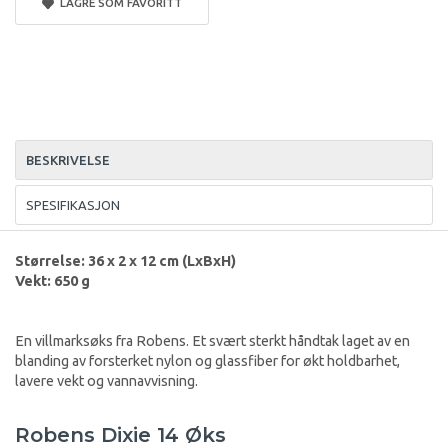
LAGRE SOM FAVORITT
BESKRIVELSE
SPESIFIKASJON
Størrelse: 36 x 2 x 12 cm (LxBxH)
Vekt: 650 g
En villmarksøks fra Robens. Et svært sterkt håndtak laget av en
blanding av forsterket nylon og glassfiber for økt holdbarhet,
lavere vekt og vannavvisning.
Robens Dixie 14 Øks