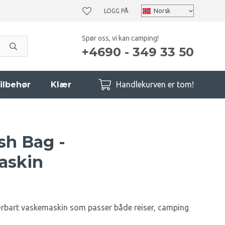
LOGG PÅ
Spør oss, vi kan camping!
+4690 - 349 33 50
ilbehør
Klær
Handlekurven er tom!
sh Bag -
askin
rbart vaskemaskin som passer både reiser, camping