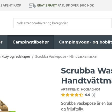
GRATIS FRAKT
PÅ KJØP OVER 2000 NOK
RS ÅPENT KJØP
er
Campingtilbehør
Campingvogn- og bobilt
rktøy og redskaper
/
Scrubba Vaskepose - Håndvaskemaskin
Scrubba Wa
Handtvättm
ARTIKKEL-ID:
HCCBAG-001
4.4
(7)
Scrubba vaskepose är en bæ
og friluftsliv.