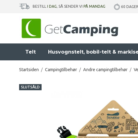
BESTILL
I DAG
, SÅ SENDER VI
PÅ MANDAG
60 DAGE
Telt
Husvognstelt, bobil-telt & markis
Startsiden
/
Campingtilbehør
/
Andre campingtilbehør
/
Ve
SLUTSÅLD