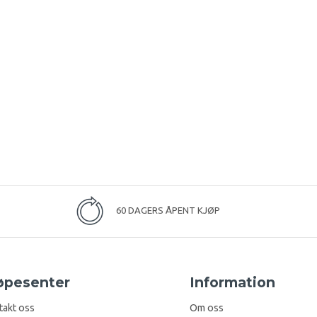
60 DAGERS ÅPENT KJØP
øpesenter
Information
takt oss
Om oss