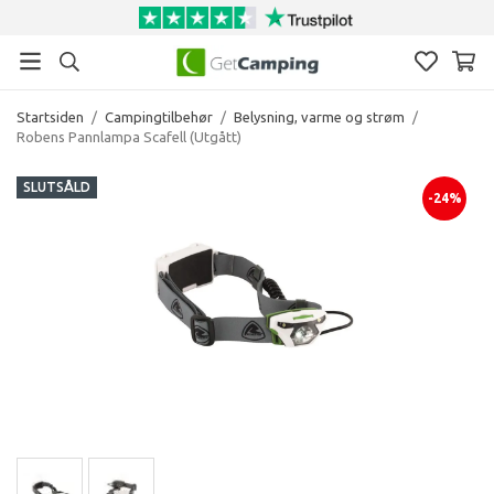
Startsiden
/
Campingtilbehør
/
Belysning, varme og strøm
/
Robens Pannlampa Scafell (Utgått)
SLUTSÅLD
-24%