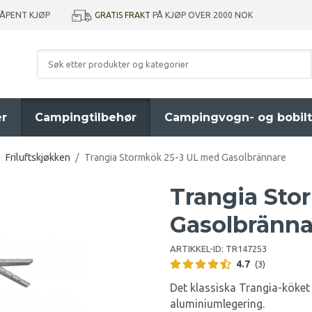
GRATIS FRAKT
PÅ KJØP OVER 2000 NOK
 ÅPENT KJØP
er
Campingtilbehør
Campingvogn- og bobilt
Friluftskjøkken
/
Trangia Stormkök 25-3 UL med Gasolbrännare
Trangia Sto
Gasolbränna
ARTIKKEL-ID:
TR147253
4.7
(3)
Det klassiska Trangia-köket t
aluminiumlegering.