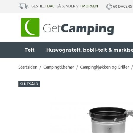
BESTILL
I DAG
, SÅ SENDER VI
I MORGEN
60 DAGERS
Telt
Husvognstelt, bobil-telt & markis
Startsiden
/
Campingtilbehør
/
Campingkjøkken og Griller
/
SLUTSÅLD