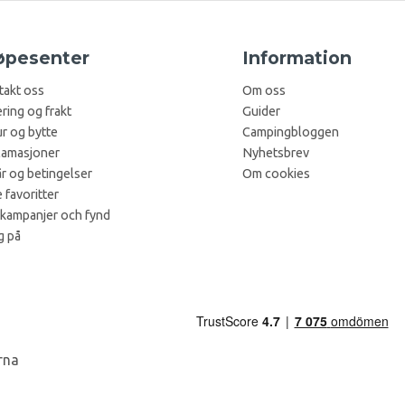
øpesenter
Information
takt oss
Om oss
ring og frakt
Guider
r og bytte
Campingbloggen
lamasjoner
Nyhetsbrev
år og betingelser
Om cookies
 favoritter
 kampanjer och fynd
g på