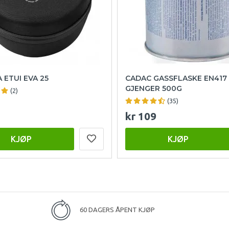
 ETUI EVA 25
CADAC GASSFLASKE EN417
GJENGER 500G
(2)
(35)
kr 109
KJØP
KJØP
60 DAGERS ÅPENT KJØP