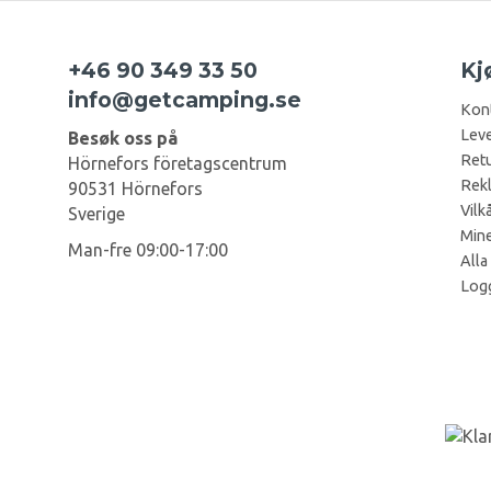
+46 90 349 33 50
Kj
info@getcamping.se
Kon
Leve
Besøk oss på
Retu
Hörnefors företagscentrum
Rek
90531 Hörnefors
Vilk
Sverige
Mine
Man-fre 09:00-17:00
Alla
Log