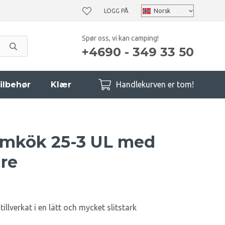
LOGG PÅ
Spør oss, vi kan camping!
+4690 - 349 33 50
ilbehør
Klær
Handlekurven er tom!
rmkök 25-3 UL med
re
illverkat i en lätt och mycket slitstark