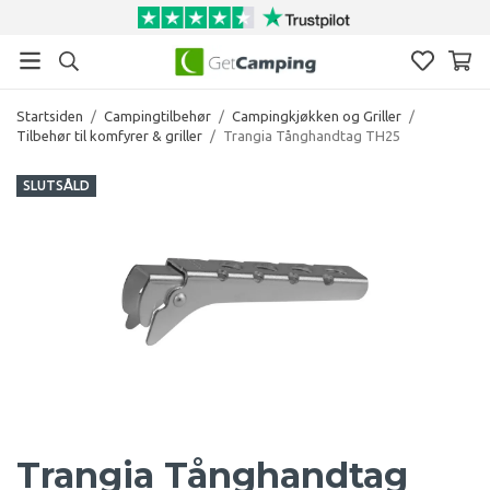
Startsiden
/
Campingtilbehør
/
Campingkjøkken og Griller
/
Tilbehør til komfyrer & griller
/
Trangia Tånghandtag TH25
SLUTSÅLD
Trangia Tånghandtag