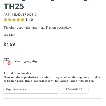
TH25
ARTIKKEL-ID:
TR602510
5
(2)
Tånghandtag i aluminium till Trangia stormkök.
LES MER
kr 69
Ikke tilgjengelig
Produkt påminnelse
Skriv inn din e-postadresse nedenfor, og vi vil varsle deg når produktet
er tilgjengelig! Din e-postadresse vil bli lagret i opptil 180 dager.
PÅMINNELSE