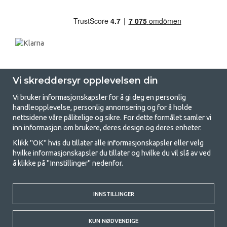
Vi skreddersyr opplevelsen din
Vi bruker informasjonskapsler for å gi deg en personlig
handleopplevelse, personlig annonsering og for å holde
nettsidene våre pålitelige og sikre. For dette formålet samler vi
GetCamping - Din butikk for camping
inn informasjon om brukere, deres design og deres enheter.
og friluftsliv
Klikk "OK" hvis du tillater alle informasjonskapsler eller velg
hvilke informasjonskapsler du tillater og hvilke du vil slå av ved
Camping kan enten være en livsstil eller en måte å samle familien for et
å klikke på "Innstillinger" nedenfor.
felles eventyr. Uansett hvilken kategori du tilhører, finner du alt du
trenger av campingutstyr hos oss. Vi mener at alle skal ha råd til å
campe, og derfor tilbyr vi veldig gode priser på familietelt,
campingfortelt og alt annet utstyr for camping og friluftsliv. Målet vårt
INNSTILLINGER
er å tilby det beste campingutstyret i hver prisklasse når det gjelder
kvalitet og funksjonalitet. Ta gjerne kontakt med oss hvis det er noe du
KUN NØDVENDIGE
savner eller ønsker å vite mer om.