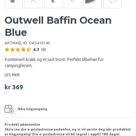
Outwell Baffin Ocean
Blue
ARTIKKEL-ID:
OAS410140
4.3
(6)
Kombinert krakk og et lavt bord. Perfekt tilbehør for
campingferien.
LES MER
kr 369
Ikke tilgjengelig
Produkt påminnelse
Skriv inn din e-postadresse nedenfor, og vi vil varsle deg når produktet
er tilgjengelig! Din e-postadresse vil bli lagret i opptil 180 dager.