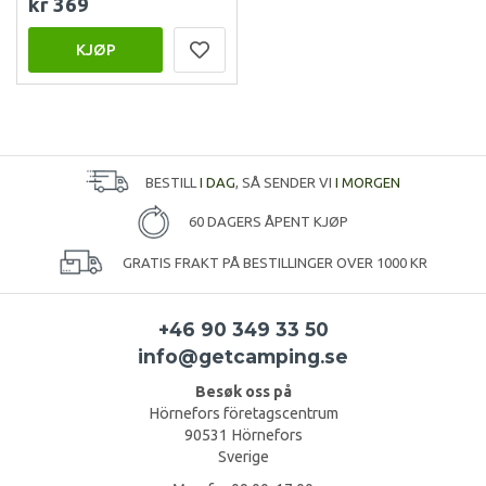
kr 369
KJØP
BESTILL
I DAG
, SÅ SENDER VI
I MORGEN
60 DAGERS ÅPENT KJØP
GRATIS FRAKT PÅ BESTILLINGER OVER 1000 KR
+46 90 349 33 50
info@getcamping.se
Besøk oss på
Hörnefors företagscentrum
90531 Hörnefors
Sverige