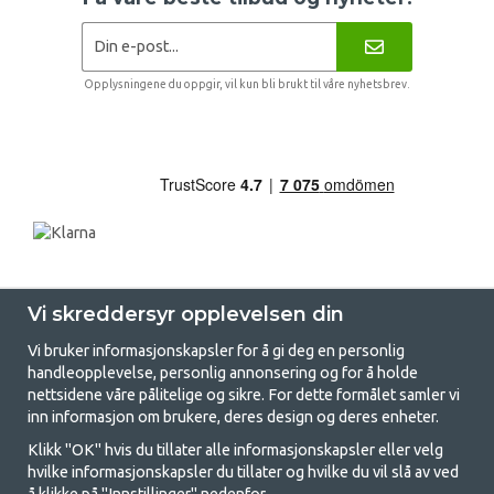
Opplysningene du oppgir, vil kun bli brukt til våre nyhetsbrev.
Vi skreddersyr opplevelsen din
Vi bruker informasjonskapsler for å gi deg en personlig
handleopplevelse, personlig annonsering og for å holde
nettsidene våre pålitelige og sikre. For dette formålet samler vi
GetCamping - Din butikk for camping
inn informasjon om brukere, deres design og deres enheter.
og friluftsliv
Klikk "OK" hvis du tillater alle informasjonskapsler eller velg
hvilke informasjonskapsler du tillater og hvilke du vil slå av ved
Camping kan enten være en livsstil eller en måte å samle familien for et