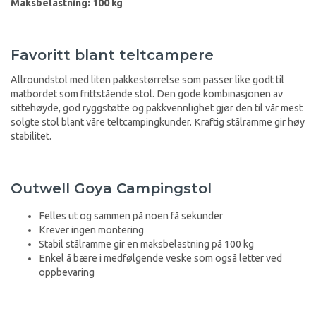
Maksbelastning: 100 kg
Favoritt blant teltcampere
Allroundstol med liten pakkestørrelse som passer like godt til
matbordet som frittstående stol. Den gode kombinasjonen av
sittehøyde, god ryggstøtte og pakkvennlighet gjør den til vår mest
solgte stol blant våre teltcampingkunder. Kraftig stålramme gir høy
stabilitet.
Outwell Goya Campingstol
Felles ut og sammen på noen få sekunder
Krever ingen montering
Stabil stålramme gir en maksbelastning på 100 kg
Enkel å bære i medfølgende veske som også letter ved
oppbevaring