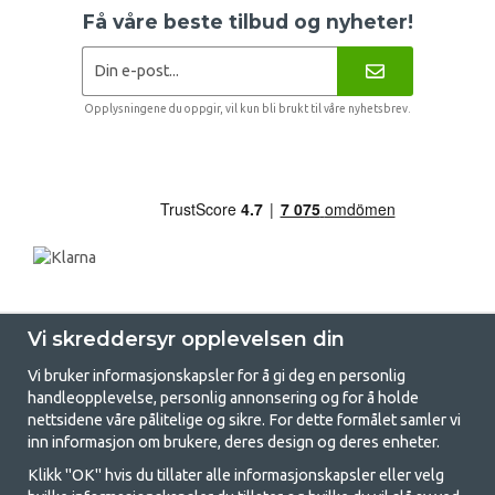
Få våre beste tilbud og nyheter!
Opplysningene du oppgir, vil kun bli brukt til våre nyhetsbrev.
Vi skreddersyr opplevelsen din
Vi bruker informasjonskapsler for å gi deg en personlig
handleopplevelse, personlig annonsering og for å holde
nettsidene våre pålitelige og sikre. For dette formålet samler vi
GetCamping - Din butikk for camping
inn informasjon om brukere, deres design og deres enheter.
og friluftsliv
Klikk "OK" hvis du tillater alle informasjonskapsler eller velg