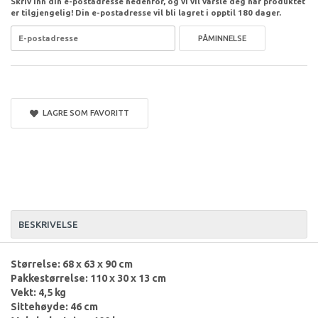
Skriv inn din e-postadresse nedenfor, og vi vil varsle deg når produktet
er tilgjengelig! Din e-postadresse vil bli lagret i opptil 180 dager.
PÅMINNELSE
LAGRE SOM FAVORITT
BESKRIVELSE
Størrelse: 68 x 63 x 90 cm
Pakkestørrelse: 110 x 30 x 13 cm
Vekt: 4,5 kg
Sittehøyde: 46 cm