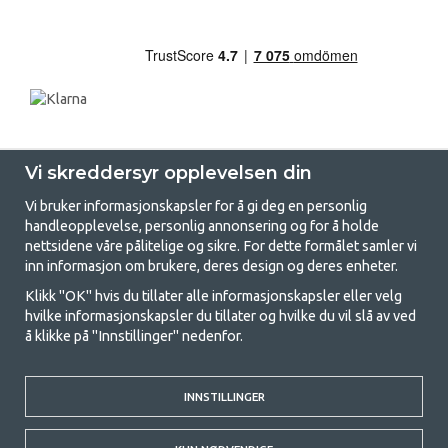
Vi skreddersyr opplevelsen din
Vi bruker informasjonskapsler for å gi deg en personlig
handleopplevelse, personlig annonsering og for å holde
nettsidene våre pålitelige og sikre. For dette formålet samler vi
GetCamping - Din butikk for camping
inn informasjon om brukere, deres design og deres enheter.
og friluftsliv
Klikk "OK" hvis du tillater alle informasjonskapsler eller velg
hvilke informasjonskapsler du tillater og hvilke du vil slå av ved
Camping kan enten være en livsstil eller en måte å samle familien for et
å klikke på "Innstillinger" nedenfor.
felles eventyr. Uansett hvilken kategori du tilhører, finner du alt du
trenger av campingutstyr hos oss. Vi mener at alle skal ha råd til å
campe, og derfor tilbyr vi veldig gode priser på familietelt,
INNSTILLINGER
campingfortelt og alt annet utstyr for camping og friluftsliv. Målet vårt
er å tilby det beste campingutstyret i hver prisklasse når det gjelder
kvalitet og funksjonalitet. Ta gjerne kontakt med oss hvis det er noe du