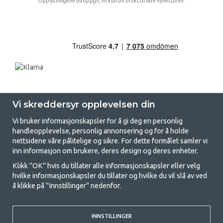
Opplysningene du oppgir, vil kun bli brukt til våre nyhetsbrev.
Vi skreddersyr opplevelsen din
Vi bruker informasjonskapsler for å gi deg en personlig
handleopplevelse, personlig annonsering og for å holde
nettsidene våre pålitelige og sikre. For dette formålet samler vi
GetCamping - Din butikk for camping
inn informasjon om brukere, deres design og deres enheter.
og friluftsliv
Klikk "OK" hvis du tillater alle informasjonskapsler eller velg
hvilke informasjonskapsler du tillater og hvilke du vil slå av ved
Camping kan enten være en livsstil eller en måte å samle familien for et
å klikke på "Innstillinger" nedenfor.
felles eventyr. Uansett hvilken kategori du tilhører, finner du alt du
trenger av campingutstyr hos oss. Vi mener at alle skal ha råd til å
campe, og derfor tilbyr vi veldig gode priser på familietelt,
campingfortelt og alt annet utstyr for camping og friluftsliv. Målet vårt
INNSTILLINGER