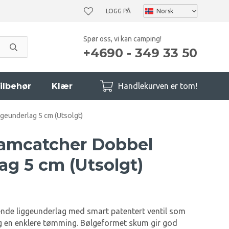
LOGG PÅ
Spør oss, vi kan camping!
+4690 - 349 33 50
ilbehør
Klær
Handlekurven er tom!
eunderlag 5 cm (Utsolgt)
eamcatcher Dobbel
ag 5 cm (Utsolgt)
ende liggeunderlag med smart patentert ventil som
 og en enklere tømming. Bølgeformet skum gir god