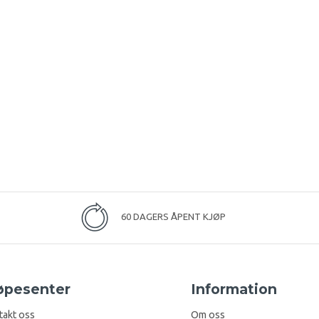
60 DAGERS ÅPENT KJØP
øpesenter
Information
takt oss
Om oss