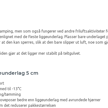
ping, men som også fungerer ved andre friluftsaktiviteter for
lignet med de fleste liggeunderlag. Plasser bare underlaget på
at den kan sperres, slik at den bare slipper ut luft, noe som 
iden gjør at det ligger mer stabilt på teltgulvet.
eunderlag 5 cm
ort
 ned til -13°C
ling/tømming
-soveposer bedre enn liggeunderlag med avrundede hjørner
m det reduserer pakkestørrelsen