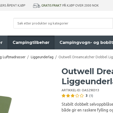
GRATIS FRAKT
PÅ KJØP OVER 2000 NOK
GERS ÅPENT KJØP
er
Campingtilbehør
Campingvogn- og bobilt
g Luftmadrasser
/
Liggeunderlag
/
Outwell Dreamcatcher Dobbel Ligg
Outwell Dr
Liggeunderl
ARTIKKEL-ID:
OAS290313
3
(1)
Stabilt dobbelt selvoppblås
både gir en raskere fylling