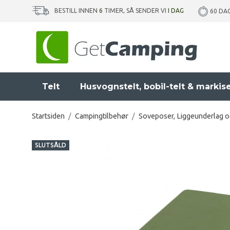
BESTILL INNEN
6
TIMER, SÅ SENDER VI
I DAG
60 DA
Telt
Husvognstelt, bobil-telt & markis
Startsiden
/
Campingtilbehør
/
Soveposer, Liggeunderlag o
SLUTSÅLD