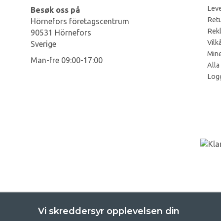
Leve
Besøk oss på
Retu
Hörnefors företagscentrum
Rek
90531 Hörnefors
Vilk
Sverige
Mine
Man-fre 09:00-17:00
Alla
Log
Vi skreddersyr opplevelsen din