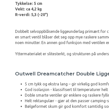
Tykkelse: 5 cm
Vekt: ca 4,2 kg
R-verdi: 5,3 (-20°)
Dobbelt selvoppblåsende liggeunderlag primært for cam
en smart ventil blåser det seg opp mye raskere sammen
noen minutter. En annen god funksjon med ventilen er 
Yttermaterialet er slitesterkt, og strukturen på unders
Outwell Dreamcatcher Double Ligg
5 cm tykk og ekstra lang – gir virkelig god komf
God isolasjon - klassifisert til temperaturer helt
Doble smarte ventiler gir enklere og raskere fyl
Helt rektangulær - gjør at den passer camping
Bølgeformet skum gir god komfort samtidig so