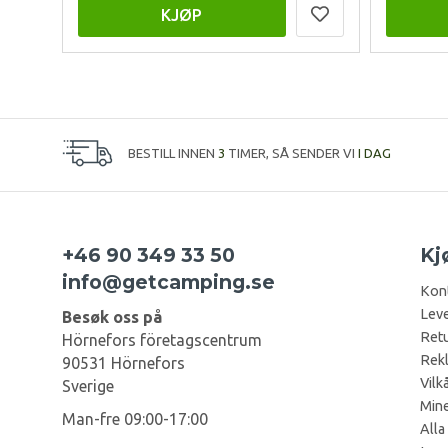
KJØP
BESTILL INNEN
3
TIMER, SÅ SENDER VI
I DAG
+46 90 349 33 50
Kj
info@getcamping.se
Kon
Leve
Besøk oss på
Retu
Hörnefors företagscentrum
Rek
90531 Hörnefors
Vilk
Sverige
Mine
Man-fre 09:00-17:00
Alla