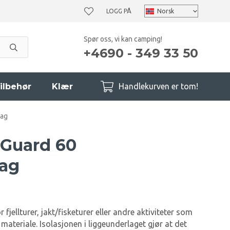
LOGG PÅ
Spør oss, vi kan camping!
+4690 - 349 33 50
ilbehør
Klær
Handlekurven er tom!
lag
lGuard 60
lag
fjellturer, jakt/fisketurer eller andre aktiviteter som
t materiale. Isolasjonen i liggeunderlaget gjør at det