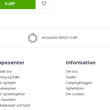
KJØP
60 DAGERS ÅPENT KJØP
øpesenter
Information
takt oss
Om oss
ring og frakt
Guider
r og bytte
Campingbloggen
lamasjoner
Nyhetsbrev
år og betingelser
Om cookies
 favoritter
 kampanjer och fynd