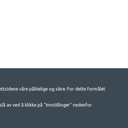
tsidene våre pålitelige og sikre. For dette formålet
tsliv
enger av campingutstyr hos oss. Vi mener at alle skal ha råd til å
slå av ved å klikke på "Innstillinger" nedenfor.
t beste campingutstyret i hver prisklasse når det gjelder kvalitet og
e mer om.