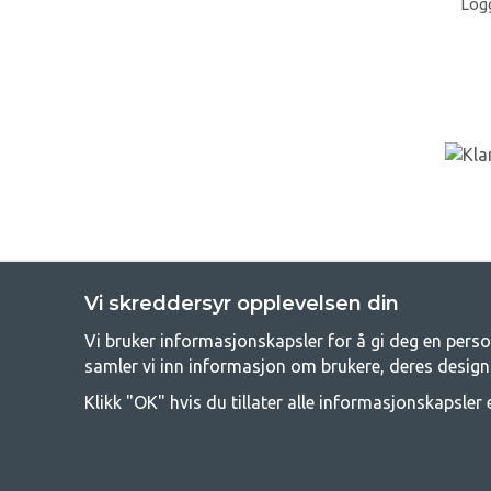
Log
Vi skreddersyr opplevelsen din
Vi bruker informasjonskapsler for å gi deg en perso
GetC
samler vi inn informasjon om brukere, deres design
Camping kan enten være en livsstil eller en måte å samle familien
Klikk "OK" hvis du tillater alle informasjonskapsler e
campe, og derfor tilbyr vi veldig gode priser på familietelt, campin
funksjon