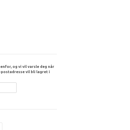
nfor, og vi vil varsle deg når
postadresse vil bli lagret i