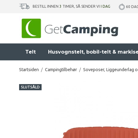
BESTILL INNEN
3
TIMER, SÅ SENDER VI
I DAG
60 DA
Telt
Husvognstelt, bobil-telt & markis
Startsiden
/
Campingtilbehør
/
Soveposer, Liggeunderlag o
SLUTSÅLD