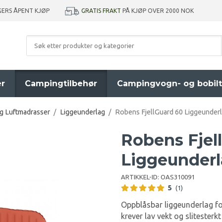
GRATIS FRAKT
PÅ KJØP OVER 2000 NOK
GERS ÅPENT KJØP
er
Campingtilbehør
Campingvogn- og bobilt
g Luftmadrasser
/
Liggeunderlag
/
Robens FjellGuard 60 Liggeunder
Robens Fjel
Liggeunder
ARTIKKEL-ID:
OAS310091
5
(1)
Oppblåsbar liggeunderlag for 
krever lav vekt og slitesterk