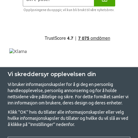
Opplysningene du oppgir, vil kun bli brukt til våre nyhetsbrev.
Vi skreddersyr opplevelsen din
Vi bruker informasjonskapsler for å gi deg en personlig
handleopplevelse, personlig annonsering og for å holde
nettsidene våre pålitelige og sikre. For dette formålet samler vi
GetCamping - Din butikk for camping
inn informasjon om brukere, deres design og deres enheter.
og friluftsliv
Klikk "OK" hvis du tillater alle informasjonskapsler eller velg
hvilke informasjonskapsler du tillater og hvilke du vil slå av ved
Camping kan enten være en livsstil eller en måte å samle familien for et
å klikke på "Innstillinger" nedenfor.
felles eventyr. Uansett hvilken kategori du tilhører, finner du alt du
trenger av campingutstyr hos oss. Vi mener at alle skal ha råd til å
campe, og derfor tilbyr vi veldig gode priser på familietelt,