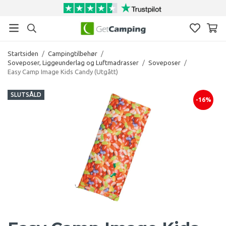
Startsiden
/
Campingtilbehør
/
Soveposer, Liggeunderlag og Luftmadrasser
/
Soveposer
/
Easy Camp Image Kids Candy (Utgått)
SLUTSÅLD
-16%