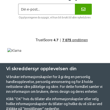
Opplysningene du oppgir, vil kun bli brukt til våre nyhetsbrev.
Vi skreddersyr opplevelsen din
Vi bruker informasjonskapsler for å gi deg en personlig
handleopplevelse, personlig annonsering og for å holde
nettsidene våre pålitelige og sikre. For dette formålet samler vi
GetCamping - Din butikk for camping
inn informasjon om brukere, deres design og deres enheter.
og friluftsliv
Klikk "OK" hvis du tillater alle informasjonskapsler eller velg
hvilke informasjonskapsler du tillater og hvilke du vil slå av ved
Camping kan enten være en livsstil eller en måte å samle familien for et
å klikke på "Innstillinger" nedenfor.