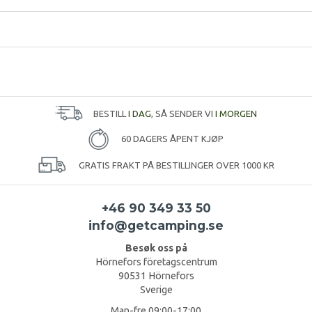
BESTILL
I DAG
, SÅ SENDER VI
I MORGEN
60 DAGERS ÅPENT KJØP
GRATIS FRAKT PÅ BESTILLINGER OVER 1000 KR
+46 90 349 33 50
info@getcamping.se
Besøk oss på
Hörnefors företagscentrum
90531 Hörnefors
Sverige
Man-fre 09:00-17:00