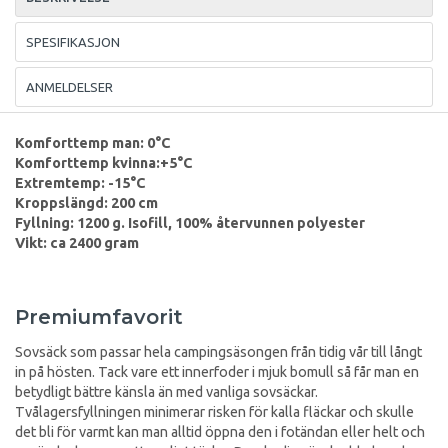
SPESIFIKASJON
ANMELDELSER
Komforttemp man: 0°C
Komforttemp kvinna:+5°C
Extremtemp: -15°C
Kroppslängd: 200 cm
Fyllning: 1200 g. Isofill, 100% återvunnen polyester
Vikt: ca 2400 gram
Premiumfavorit
Sovsäck som passar hela campingsäsongen från tidig vår till långt
in på hösten. Tack vare ett innerfoder i mjuk bomull så får man en
betydligt bättre känsla än med vanliga sovsäckar.
Tvålagersfyllningen minimerar risken för kalla fläckar och skulle
det bli för varmt kan man alltid öppna den i fotändan eller helt och