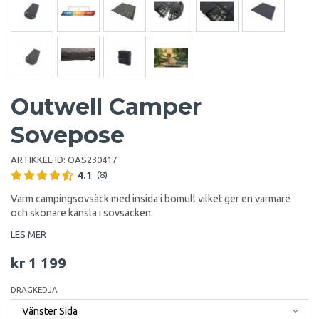
Outwell Camper
Sovepose
ARTIKKEL-ID:
OAS230417
4.1
(8)
Varm campingsovsäck med insida i bomull vilket ger en varmare
och skönare känsla i sovsäcken.
LES MER
kr 1 199
DRAGKEDJA