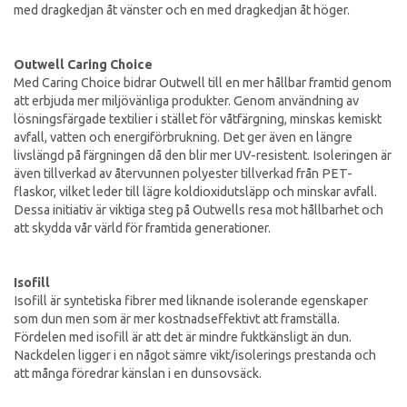
med dragkedjan åt vänster och en med dragkedjan åt höger.
Outwell Caring Choice
Med Caring Choice bidrar Outwell till en mer hållbar framtid genom
att erbjuda mer miljövänliga produkter. Genom användning av
lösningsfärgade textilier i stället för våtfärgning, minskas kemiskt
avfall, vatten och energiförbrukning. Det ger även en längre
livslängd på färgningen då den blir mer UV-resistent. Isoleringen är
även tillverkad av återvunnen polyester tillverkad från PET-
flaskor, vilket leder till lägre koldioxidutsläpp och minskar avfall.
Dessa initiativ är viktiga steg på Outwells resa mot hållbarhet och
att skydda vår värld för framtida generationer.
Isofill
Isofill är syntetiska fibrer med liknande isolerande egenskaper
som dun men som är mer kostnadseffektivt att framställa.
Fördelen med isofill är att det är mindre fuktkänsligt än dun.
Nackdelen ligger i en något sämre vikt/isolerings prestanda och
att många föredrar känslan i en dunsovsäck.