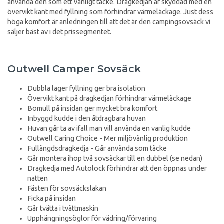
använda den som ett vanligt täcke. Dragkedjan är skyddad med en
övervikt kant med fyllning som förhindrar värmeläckage. Just dess
höga komfort är anledningen till att det är den campingsovsäck vi
säljer bäst av i det prissegmentet.
Outwell Camper Sovsäck
Dubbla lager fyllning ger bra isolation
Övervikt kant på dragkedjan förhindrar värmeläckage
Bomull på insidan ger mycket bra komfort
Inbyggd kudde i den åtdragbara huvan
Huvan går ta av ifall man vill använda en vanlig kudde
Outwell Caring Choice - Mer miljövänlig produktion
Fullängdsdragkedja - Går använda som täcke
Går montera ihop två sovsäckar till en dubbel (se nedan)
Dragkedja med Autolock förhindrar att den öppnas under
natten
Fästen för sovsäckslakan
Ficka på insidan
Går tvätta i tvättmaskin
Upphängningsöglor för vädring/förvaring