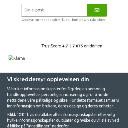
Opplysningene du oppgir, vil kun bli brukt til våre nyhetsbrev.
Vi skreddersyr opplevelsen din
Vi bruker informasjonskapsler for å gi deg en personlig
handleopplevelse, personlig annonsering og for å holde
nettsidene våre pålitelige og sikre. For dette formålet samler vi
GetCamping - Din butikk for camping
inn informasjon om brukere, deres design og deres enheter.
og friluftsliv
Klikk "OK" hvis du tillater alle informasjonskapsler eller velg
hvilke informasjonskapsler du tillater og hvilke du vil slå av ved
Camping kan enten være en livsstil eller en måte å samle familien for et
å klikke på "Innstillinger" nedenfor.