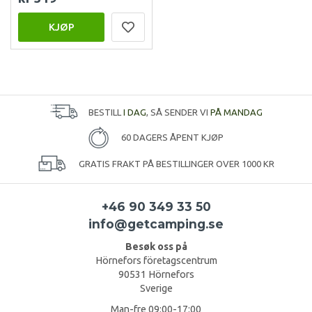
KJØP
BESTILL
I DAG
, SÅ SENDER VI
PÅ MANDAG
60 DAGERS ÅPENT KJØP
GRATIS FRAKT PÅ BESTILLINGER OVER 1000 KR
+46 90 349 33 50
info@getcamping.se
Besøk oss på
Hörnefors företagscentrum
90531 Hörnefors
Sverige
Man-fre 09:00-17:00