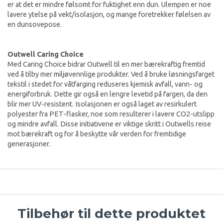
er at det er mindre følsomt for fuktighet enn dun. Ulempen er noe
lavere ytelse på vekt/isolasjon, og mange foretrekker følelsen av
en dunsovepose.
Outwell Caring Choice
Med Caring Choice bidrar Outwell til en mer bærekraftig fremtid
ved å tilby mer miljøvennlige produkter. Ved å bruke løsningsfarget
tekstil i stedet for våtfarging reduseres kjemisk avfall, vann- og
energiforbruk. Dette gir også en lengre levetid på fargen, da den
blir mer UV-resistent. Isolasjonen er også laget av resirkulert
polyester fra PET-flasker, noe som resulterer i lavere CO2-utslipp
og mindre avfall. Disse initiativene er viktige skritt i Outwells reise
mot bærekraft og for å beskytte vår verden for fremtidige
generasjoner.
Tilbehør til dette produktet