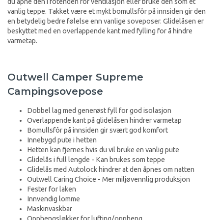
du åpne den i fotenden for ventilasjon eller bruke den som et
vanlig teppe. Takket være et mykt bomullsfôr på innsiden gir den
en betydelig bedre følelse enn vanlige soveposer. Glidelåsen er
beskyttet med en overlappende kant med fylling for å hindre
varmetap.
Outwell Camper Supreme
Campingsovepose
Dobbel lag med generøst fyll for god isolasjon
Overlappende kant på glidelåsen hindrer varmetap
Bomullsfôr på innsiden gir svært god komfort
Innebygd pute i hetten
Hetten kan fjernes hvis du vil bruke en vanlig pute
Glidelås i full lengde - Kan brukes som teppe
Glidelås med Autolock hindrer at den åpnes om natten
Outwell Caring Choice - Mer miljøvennlig produksjon
Fester for laken
Innvendig lomme
Maskinvaskbar
Opphengsløkker for lufting/oppheng