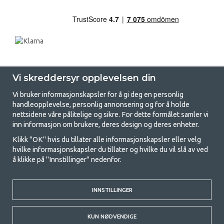
Vi skreddersyr opplevelsen din
Vi bruker informasjonskapsler for å gi deg en personlig
handleopplevelse, personlig annonsering og for å holde
nettsidene våre pålitelige og sikre. For dette formålet samler vi
GetCamping - Din butikk for camping
inn informasjon om brukere, deres design og deres enheter.
og friluftsliv
Klikk "OK" hvis du tillater alle informasjonskapsler eller velg
hvilke informasjonskapsler du tillater og hvilke du vil slå av ved
Camping kan enten være en livsstil eller en måte å samle familien for et
å klikke på "Innstillinger" nedenfor.
felles eventyr. Uansett hvilken kategori du tilhører, finner du alt du
trenger av campingutstyr hos oss. Vi mener at alle skal ha råd til å
campe, og derfor tilbyr vi veldig gode priser på familietelt,
campingfortelt og alt annet utstyr for camping og friluftsliv. Målet vårt
INNSTILLINGER
er å tilby det beste campingutstyret i hver prisklasse når det gjelder
kvalitet og funksjonalitet. Ta gjerne kontakt med oss hvis det er noe du
KUN NØDVENDIGE
savner eller ønsker å vite mer om.