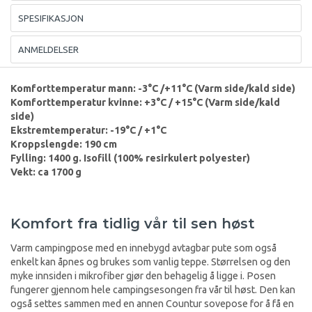
SPESIFIKASJON
ANMELDELSER
Komforttemperatur mann: -3°C /+11°C (Varm side/kald side)
Komforttemperatur kvinne: +3°C / +15°C (Varm side/kald
side)
Ekstremtemperatur: -19°C / +1°C
Kroppslengde: 190 cm
Fylling: 1400 g. Isofill (100% resirkulert polyester)
Vekt: ca 1700 g
Komfort fra tidlig vår til sen høst
Varm campingpose med en innebygd avtagbar pute som også
enkelt kan åpnes og brukes som vanlig teppe. Størrelsen og den
myke innsiden i mikrofiber gjør den behagelig å ligge i. Posen
fungerer gjennom hele campingsesongen fra vår til høst. Den kan
også settes sammen med en annen Countur sovepose for å få en