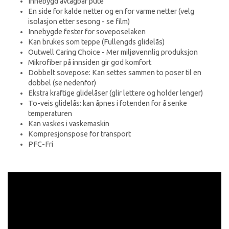
Innebygd avtagbar pute
En side for kalde netter og en for varme netter (velg
isolasjon etter sesong - se film)
Innebygde fester for soveposelaken
Kan brukes som teppe (Fullengds glidelås)
Outwell Caring Choice - Mer miljøvennlig produksjon
Mikrofiber på innsiden gir god komfort
Dobbelt sovepose: Kan settes sammen to poser til en
dobbel (se nedenfor)
Ekstra kraftige glidelåser (glir lettere og holder lenger)
To-veis glidelås: kan åpnes i fotenden for å senke
temperaturen
Kan vaskes i vaskemaskin
Kompresjonspose for transport
PFC-Fri