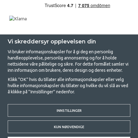
Vi skreddersyr opplevelsen din
Vi bruker informasjonskapsler for å gi deg en personlig
handleopplevelse, personlig annonsering og for å holde
nettsidene våre pålitelige og sikre. For dette formålet samler vi
GetCamping - Din butikk for camping
inn informasjon om brukere, deres design og deres enheter.
og friluftsliv
Klikk "OK" hvis du tillater alle informasjonskapsler eller velg
hvilke informasjonskapsler du tillater og hvilke du vil slå av ved
Camping kan enten være en livsstil eller en måte å samle familien for et
å klikke på "Innstillinger" nedenfor.
felles eventyr. Uansett hvilken kategori du tilhører, finner du alt du
trenger av campingutstyr hos oss. Vi mener at alle skal ha råd til å
campe, og derfor tilbyr vi veldig gode priser på familietelt,
campingfortelt og alt annet utstyr for camping og friluftsliv. Målet vårt
INNSTILLINGER
er å tilby det beste campingutstyret i hver prisklasse når det gjelder
kvalitet og funksjonalitet. Ta gjerne kontakt med oss hvis det er noe du
KUN NØDVENDIGE
savner eller ønsker å vite mer om.
© 2020 GetCamping. All rights reserved.