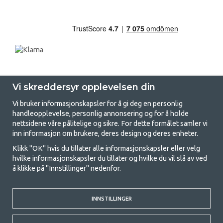
Vi skreddersyr opplevelsen din
Vi bruker informasjonskapsler for å gi deg en personlig
handleopplevelse, personlig annonsering og for å holde
nettsidene våre pålitelige og sikre. For dette formålet samler vi
GetCamping - Din butikk for camping
inn informasjon om brukere, deres design og deres enheter.
og friluftsliv
Klikk "OK" hvis du tillater alle informasjonskapsler eller velg
hvilke informasjonskapsler du tillater og hvilke du vil slå av ved
Camping kan enten være en livsstil eller en måte å samle familien for et
å klikke på "Innstillinger" nedenfor.
felles eventyr. Uansett hvilken kategori du tilhører, finner du alt du
trenger av campingutstyr hos oss. Vi mener at alle skal ha råd til å
campe, og derfor tilbyr vi veldig gode priser på familietelt,
campingfortelt og alt annet utstyr for camping og friluftsliv. Målet vårt
INNSTILLINGER
er å tilby det beste campingutstyret i hver prisklasse når det gjelder
kvalitet og funksjonalitet. Ta gjerne kontakt med oss hvis det er noe du