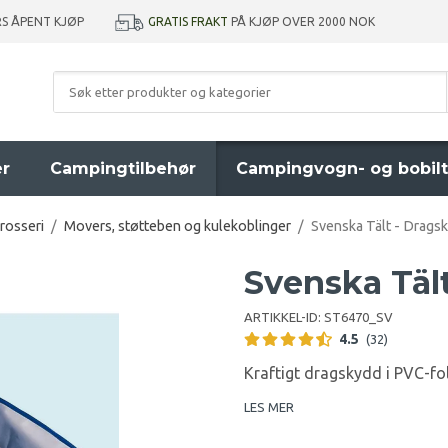
GRATIS FRAKT
PÅ KJØP OVER 2000 NOK
RS ÅPENT KJØP
er
Campingtilbehør
Campingvogn- og bobilt
rosseri
/
Movers, støtteben og kulekoblinger
/
Svenska Tält - Drags
Svenska Täl
ARTIKKEL-ID:
ST6470_SV
4.5
(32)
Kraftigt dragskydd i PVC-fol
LES MER