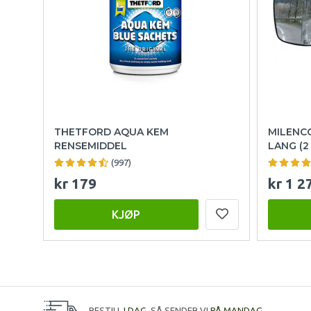
THETFORD AQUA KEM
MILENC
RENSEMIDDEL
LANG (2
(997)
kr 179
kr 1 2
KJØP
BESTILL
I DAG
, SÅ SENDER VI
PÅ MANDAG