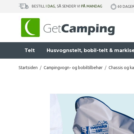
BESTILL
I DAG
, SÅ SENDER VI
PÅ MANDAG
60 DAGE
Telt
Husvognstelt, bobil-telt & markis
Startsiden
/
Campingvogn- og bobiltilbehør
/
Chassis og ka