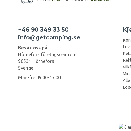
+46 90 349 33 50
Kj
info@getcamping.se
Kon
Leve
Besøk oss på
Retu
Hörnefors företagscentrum
Rek
90531 Hörnefors
Vilk
Sverige
Mine
Man-fre 09:00-17:00
Alla
Log