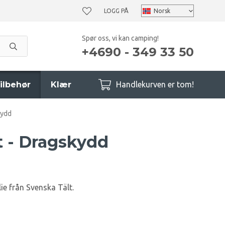
LOGG PÅ
Spør oss, vi kan camping!
+4690 - 349 33 50
ilbehør
Klær
Handlekurven er tom!
kydd
t - Dragskydd
ie från Svenska Tält.