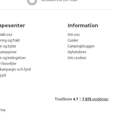
øpesenter
Information
takt oss
Om oss
ring og frakt
Guider
r og bytte
Campingbloggen
lamasjoner
Nyhetsbrev
år og betingelser
Om cookies
 favoritter
 kampanjer och fynd
g på