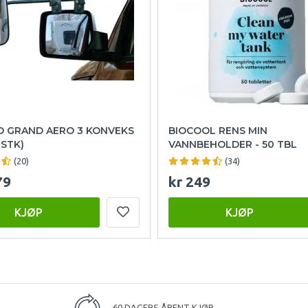
O GRAND AERO 3 KONVEKS
BIOCOOL RENS MIN
 STK)
VANNBEHOLDER - 50 TBL
(20)
(34)
79
kr 249
KJØP
KJØP
60 DAGERS ÅPENT KJØP