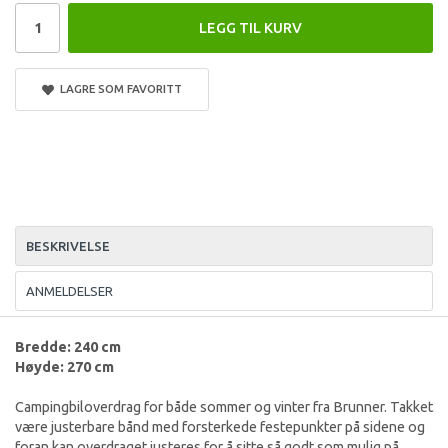
LEGG TIL KURV
LAGRE SOM FAVORITT
BESKRIVELSE
ANMELDELSER
Bredde: 240 cm
Høyde: 270 cm
Campingbiloverdrag for både sommer og vinter fra Brunner. Takket
være justerbare bånd med forsterkede festepunkter på sidene og
foran kan overdraget justeres for å sitte så godt som mulig på