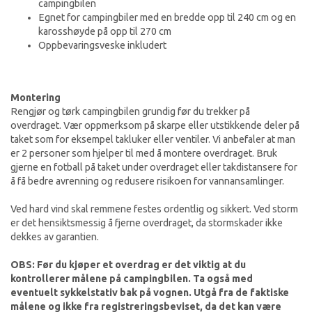
campingbilen
Egnet for campingbiler med en bredde opp til 240 cm og en
karosshøyde på opp til 270 cm
Oppbevaringsveske inkludert
Montering
Rengjør og tørk campingbilen grundig før du trekker på
overdraget. Vær oppmerksom på skarpe eller utstikkende deler på
taket som for eksempel takluker eller ventiler. Vi anbefaler at man
er 2 personer som hjelper til med å montere overdraget. Bruk
gjerne en fotball på taket under overdraget eller takdistansere for
å få bedre avrenning og redusere risikoen for vannansamlinger.
Ved hard vind skal remmene festes ordentlig og sikkert. Ved storm
er det hensiktsmessig å fjerne overdraget, da stormskader ikke
dekkes av garantien.
OBS: Før du kjøper et overdrag er det viktig at du
kontrollerer målene på campingbilen. Ta også med
eventuelt sykkelstativ bak på vognen. Utgå fra de faktiske
målene og ikke fra registreringsbeviset, da det kan være