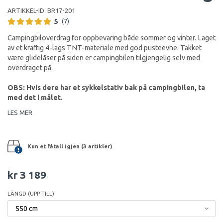
ARTIKKEL-ID:
BR17-201
5
(7)
Campingbiloverdrag for oppbevaring både sommer og vinter. Laget
av et kraftig 4-lags TNT-materiale med god pusteevne. Takket
være glidelåser på siden er campingbilen tilgjengelig selv med
overdraget på.
OBS: Hvis dere har et sykkelstativ bak på campingbilen, ta
med det i målet.
LES MER
Kun et fåtall igjen (3 artikler)
kr 3 189
LÄNGD (UPP TILL)