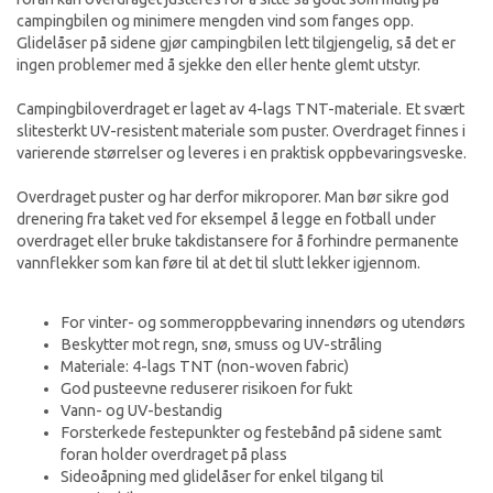
campingbilen og minimere mengden vind som fanges opp.
Glidelåser på sidene gjør campingbilen lett tilgjengelig, så det er
ingen problemer med å sjekke den eller hente glemt utstyr.
Campingbiloverdraget er laget av 4-lags TNT-materiale. Et svært
slitesterkt UV-resistent materiale som puster. Overdraget finnes i
varierende størrelser og leveres i en praktisk oppbevaringsveske.
Overdraget puster og har derfor mikroporer. Man bør sikre god
drenering fra taket ved for eksempel å legge en fotball under
overdraget eller bruke takdistansere for å forhindre permanente
vannflekker som kan føre til at det til slutt lekker igjennom.
For vinter- og sommeroppbevaring innendørs og utendørs
Beskytter mot regn, snø, smuss og UV-stråling
Materiale: 4-lags TNT (non-woven fabric)
God pusteevne reduserer risikoen for fukt
Vann- og UV-bestandig
Forsterkede festepunkter og festebånd på sidene samt
foran holder overdraget på plass
Sideoåpning med glidelåser for enkel tilgang til