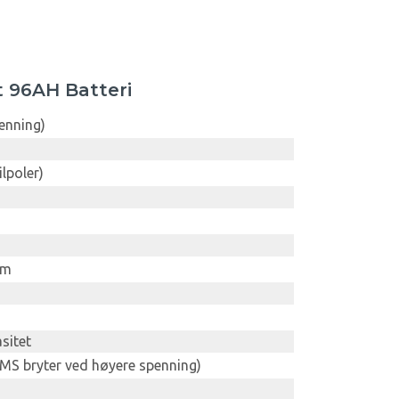
t 96AH Batteri
enning)
h
lpoler)
mm
sitet
BMS bryter ved høyere spenning)