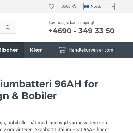
LOGG PÅ
Spør oss, vi kan camping!
+4690 - 349 33 50
ilbehør
Klær
Handlekurven er tom!
tiumbatteri 96AH for
n & Bobiler
ogn, bobil eller båt med innebygd varmesystem som
selv om vinteren. Skanbatt Lithium Heat 96AH har et