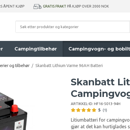
GRATIS FRAKT
PÅ KJØP OVER 2000 NOK
RS ÅPENT KJØP
er
Campingtilbehør
Campingvogn- og bobilt
erier og tilbehør
/
Skanbatt Lithium Varme 96AH Batteri
Skanbatt Li
Campingvog
ARTIKKEL-ID:
HF16-5013-94H
5
(1)
Litiumbatteri for campingv
gjør at det kan hurtiglades 