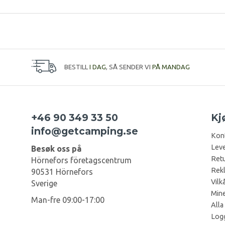
BESTILL
I DAG
, SÅ SENDER VI
PÅ MANDAG
+46 90 349 33 50
Kj
info@getcamping.se
Kon
Leve
Besøk oss på
Retu
Hörnefors företagscentrum
Rek
90531 Hörnefors
Vilk
Sverige
Mine
Man-fre 09:00-17:00
Alla
Log