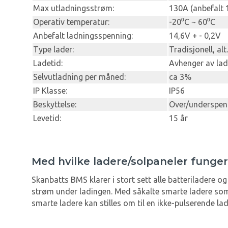
Max utladningsstrøm:
130A (anbefalt 
Operativ temperatur:
-20⁰C ~ 60⁰C
Anbefalt ladningsspenning:
14,6V + - 0,2V
Type lader:
Tradisjonell, alt.
Ladetid:
Avhenger av lad
Selvutladning per måned:
ca 3%
IP Klasse:
IP56
Beskyttelse:
Over/underspenn
Levetid:
15 år
Med hvilke ladere/solpaneler funger
Skanbatts BMS klarer i stort sett alle batteriladere o
strøm under ladingen. Med såkalte smarte ladere som
smarte ladere kan stilles om til en ikke-pulserende la