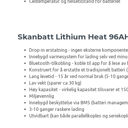
Celltemperatur og helsetilstand for batteriet
Skanbatt Lithium Heat 96AH
Drop-in erstatning - ingen eksterne komponente
Innebygd varmesystem for lading selv ved min
Bluetooth-tilkobling - koble til app for å lese av
Konstruert for å erstatte et tradisjonelt batteri 
Lang levetid - 15 år ved normal bruk (5-10 ganger
Lav vekt (sparer ca 30 kg)
Høy kapasitet - virkelig kapasitet tilsvarer et 15
Miljøvennlig
Innebygd beskyttelse via BMS (batteri managem
3-10 ganger raskere lading
Utvidbart (kan både parallellkoples og seriekopl