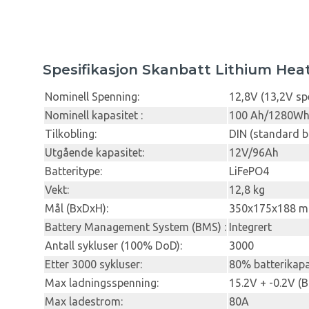
Spesifikasjon Skanbatt Lithium Hea
Nominell Spenning:
12,8V (13,2V sp
Nominell kapasitet :
100 Ah/1280W
Tilkobling:
DIN (standard bi
Utgående kapasitet:
12V/96Ah
Batteritype:
LiFePO4
Vekt:
12,8 kg
Mål (BxDxH):
350x175x188 
Battery Management System (BMS) :
Integrert
Antall sykluser (100% DoD):
3000
Etter 3000 sykluser:
80% batterikapa
Max ladningsspenning:
15.2V + -0.2V (
Max ladestrom:
80A