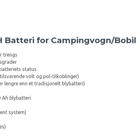
 Batteri for Campingvogn/Bobil
r trengs
usgrader
 batteriets status
(tilsvarende volt og pol-tilkoblinger)
 lengre enn et tradisjonelt blybatteri)
0 Ah blybatteri
ent system)
es)