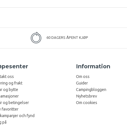
60 DAGERS ÅPENT KJØP
øpesenter
Information
takt oss
Om oss
ring og frakt
Guider
r og bytte
Campingbloggen
lamasjoner
Nyhetsbrev
år og betingelser
Om cookies
 favoritter
 kampanjer och fynd
g på