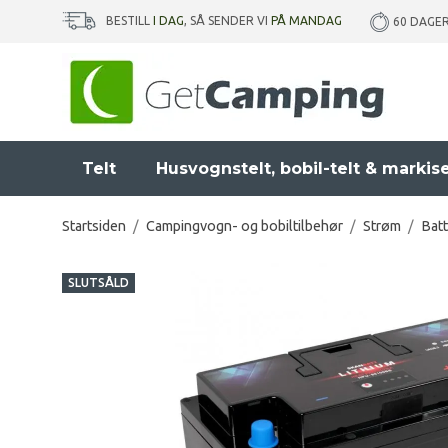
BESTILL
I DAG
, SÅ SENDER VI
PÅ MANDAG
60 DAGE
Telt
Husvognstelt, bobil-telt & markis
Startsiden
/
Campingvogn- og bobiltilbehør
/
Strøm
/
Batt
SLUTSÅLD