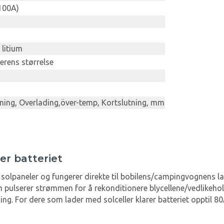
100A)
 litium
erens størrelse
ing, Overlading,över-temp, Kortslutning, mm
er batteriet
g solpaneler og fungerer direkte til bobilens/campingvognens lad
 pulserer strømmen for å rekonditionere blycellene/vedlikeho
ding. For dere som lader med solceller klarer batteriet opptil 8