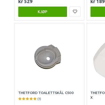
kr 529
kr 189
KJØP
THETFORD TOALETTSKÅL C500
THETFO
X
(1)