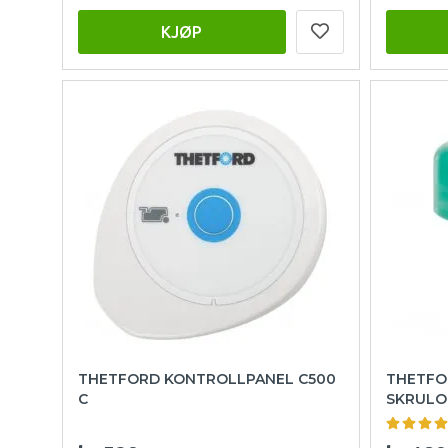
KJØP
THETFORD KONTROLLPANEL C500
THETFO
C
SKRULOK