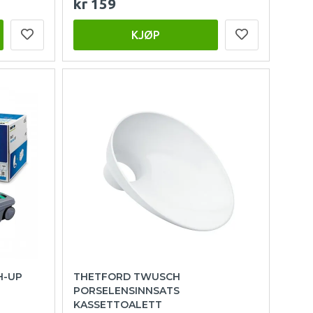
kr 159
KJØP
H-UP
THETFORD TWUSCH
PORSELENSINNSATS
KASSETTOALETT