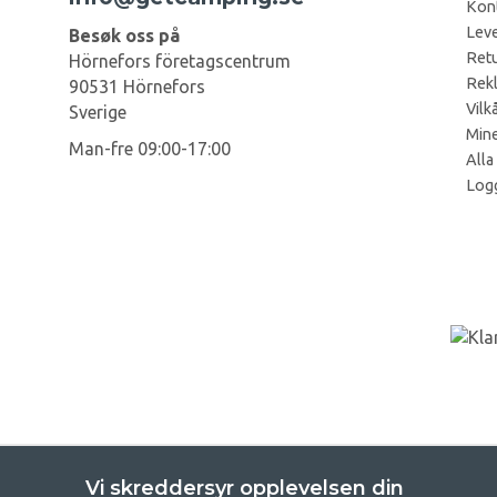
Kon
Leve
Besøk oss på
Retu
Hörnefors företagscentrum
Rek
90531 Hörnefors
Vilk
Sverige
Mine
Man-fre 09:00-17:00
Alla
Log
Vi skreddersyr opplevelsen din