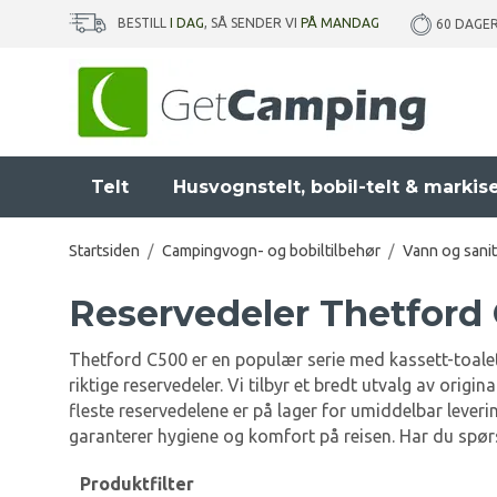
BESTILL
I DAG
, SÅ SENDER VI
PÅ MANDAG
60 DAGE
Telt
Husvognstelt, bobil-telt & markis
Startsiden
/
Campingvogn- og bobiltilbehør
/
Vann og sani
Reservedeler Thetford
Thetford C500 er en populær serie med kassett-toaletter
riktige reservedeler. Vi tilbyr et bredt utvalg av orig
fleste reservedelene er på lager for umiddelbar leveri
garanterer hygiene og komfort på reisen. Har du spørsm
Produktfilter