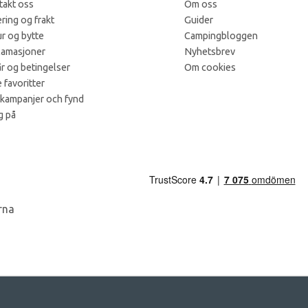
takt oss
Om oss
ring og frakt
Guider
r og bytte
Campingbloggen
lamasjoner
Nyhetsbrev
år og betingelser
Om cookies
 favoritter
 kampanjer och fynd
g på