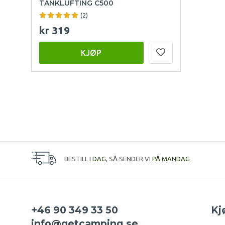
TANKLUFTING C500
(2)
kr 319
KJØP
BESTILL
I DAG
, SÅ SENDER VI
PÅ MANDAG
+46 90 349 33 50
Kj
info@getcamping.se