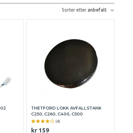
Sorter etter
anbefalt
502
THETFORD LOKK AVFALLSTANK
C250, C260, C400, C500
(4)
kr 159