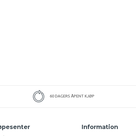
60 DAGERS ÅPENT KJØP
øpesenter
Information