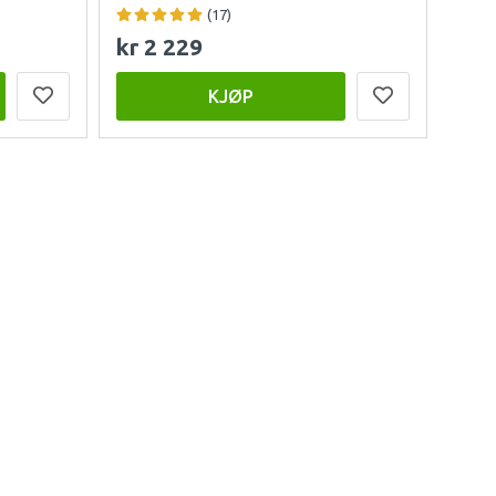
(17)
kr 2 229
KJØP