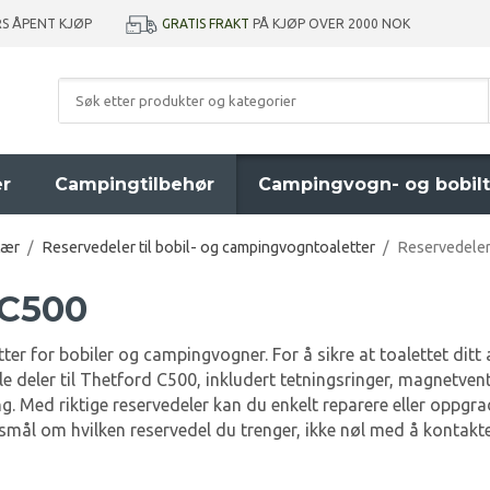
GRATIS FRAKT
PÅ KJØP OVER 2000 NOK
RS ÅPENT KJØP
er
Campingtilbehør
Campingvogn- og bobilt
tær
/
Reservedeler til bobil- og campingvogntoaletter
/
Reservedeler
 C500
 for bobiler og campingvogner. For å sikre at toalettet ditt all
inale deler til Thetford C500, inkludert tetningsringer, magnetve
ng. Med riktige reservedeler kan du enkelt reparere eller oppgra
ål om hvilken reservedel du trenger, ikke nøl med å kontakte o