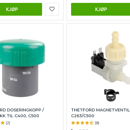
KJØP
KJØP
RD DOSERINGKOPP /
THETFORD MAGNETVENTIL
K TIL C400, C500
C263/C500
(2)
(8)