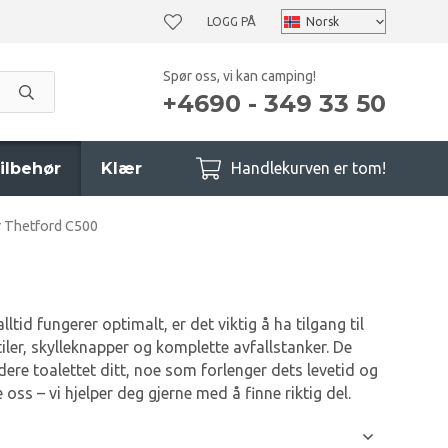
LOGG PÅ
Spør oss, vi kan camping!
+4690 - 349 33 50
ilbehør
Klær
Handlekurven er tom!
 Thetford C500
tid fungerer optimalt, er det viktig å ha tilgang til
ntiler, skylleknapper og komplette avfallstanker. De
dere toalettet ditt, noe som forlenger dets levetid og
ss – vi hjelper deg gjerne med å finne riktig del.