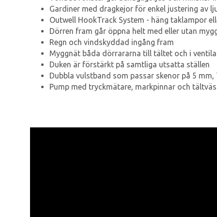
Gardiner med dragkejor för enkel justering av lj
Outwell HookTrack System - häng taklampor eller 
Dörren fram går öppna helt med eller utan myg
Regn och vindskyddad ingång fram
Myggnät båda dörrararna till tältet och i ventila
Duken är förstärkt på samtliga utsatta ställen
Dubbla vulstband som passar skenor på 5 mm, 
Pump med tryckmätare, markpinnar och tältväs