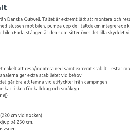
lt
från Danska Outwell. Tältet är extremt lätt att montera och res
en med slussen mot bilen, pumpa upp de i tältduken integrerade 
r bilen.Enda stången är den som sitter över det lilla skyddet v
 enkelt att resa/montera ned samt extremt stabilt. Testat mot
nalerna ger extra stabilietet vid behov
 det går bra att lämna vid utflyckter från campingen
minskar risken för kalldrag och småkryp
 ej)
t (220 cm vid nocken)
 djup på 260 cm.
insysnen