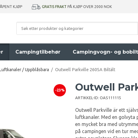
GRATIS FRAKT
PÅ KJØP OVER 2000 NOK
 ÅPENT KJØP
er
Campingtilbehør
Campingvogn- og bobilt
Luftkanaler / Uppblåsbara
/
Outwell Parkville 260SA Biltält
Outwell Park
-23%
ARTIKKEL-ID:
OAS111115
Outwell Parkville är ett själ
luftkanaler. Med en golvyta 
en mycket bra med utrymme. 
på campingen vid en tur med