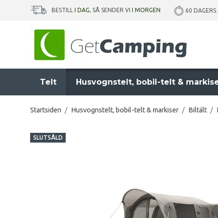
BESTILL
I DAG
, SÅ SENDER VI
I MORGEN
60 DAGERS
Telt
Husvognstelt, bobil-telt & markis
Startsiden
/
Husvognstelt, bobil-telt & markiser
/
Biltält
/
SLUTSÅLD