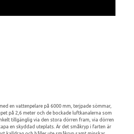
duk med en vattenpelare på 6000 mm, terjpade sömmar,
jupet på 2,6 meter och de bockade luftkanalerna som
nkelt tillgänglig via den stora dörren fram, via dörren
kapa en skyddad uteplats. Är det småkryp i farten är
 bort kalldrag och håller ute småkryp samt minskar