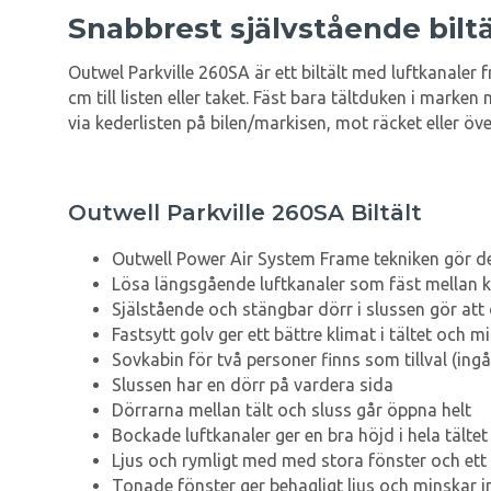
Snabbrest självstående biltä
Outwel Parkville 260SA är ett biltält med luftkanaler 
cm till listen eller taket. Fäst bara tältduken i mark
via kederlisten på bilen/markisen, mot räcket eller öve
Outwell Parkville 260SA Biltält
Outwell Power Air System Frame tekniken gör det
Lösa längsgående luftkanaler som fäst mellan ka
Själstående och stängbar dörr i slussen gör att
Fastsytt golv ger ett bättre klimat i tältet och 
Sovkabin för två personer finns som tillval (ingår
Slussen har en dörr på vardera sida
Dörrarna mellan tält och sluss går öppna helt
Bockade luftkanaler ger en bra höjd i hela tälte
Ljus och rymligt med med stora fönster och ett
Tonade fönster ger behagligt ljus och minskar 