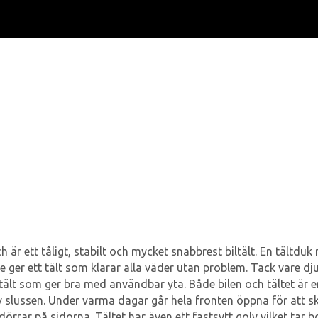
h är ett tåligt, stabilt och mycket snabbrest biltält. En tält
 ger ett tält som klarar alla väder utan problem. Tack vare d
t tält som ger bra med användbar yta. Både bilen och tältet är e
v slussen. Under varma dagar går hela fronten öppna för att s
dörrar på sidorna. Tältet har även ett fastsytt golv vilket tar