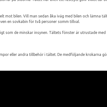
helt mot bilen. Vill man sedan åka iväg med bilen och lämna täl
även en sovkabin för två personer somm tillval.
digt som de minskar insynen. Tältets fönster är utrustade med
por eller andra tillbehör i tältet. De medföljande krokarna gör