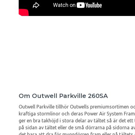
Om Outwell Parkville 260SA
Outwell Parkville tillhör Outwells premiumsortimen oc
kraftiga stormlinor och deras Power Air System Frame
ger en bra takhöjd i stora delar av tältet så är det et
på sidan av tältet eller de små dörrarna på sidorna a
det bara att dra för myggdörren fram eller på tältets 