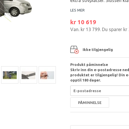
extra sovplatser. Slussen kl
LES MER
kr 10 619
Van.
kr 13 799
. Du sparer
kr
Ikke tilgjengelig
Produkt påminnelse
Skriv inn din e-postadresse nede
produktet er tilgjengelig! Din e-
opptil 180 dager.
PÅMINNELSE