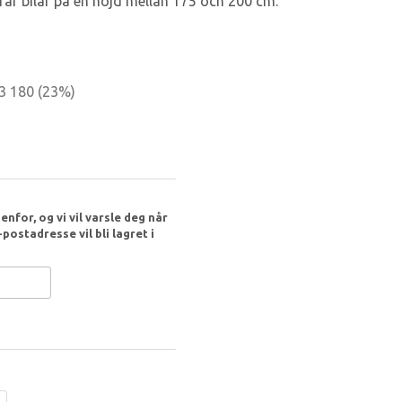
arar bilar på en höjd mellan 175 och 200 cm.
 3 180
(
23
%)
nfor, og vi vil varsle deg når
postadresse vil bli lagret i