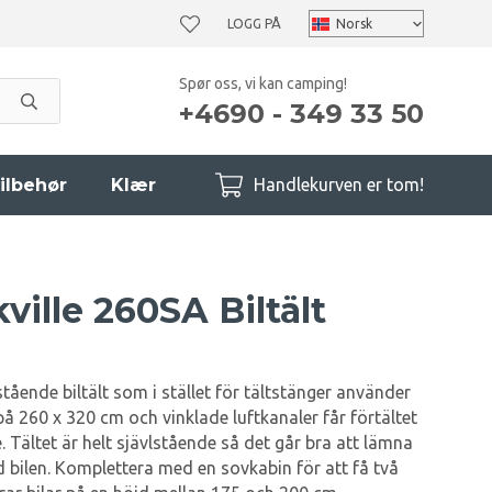
LOGG PÅ
Spør oss, vi kan camping!
+4690 - 349 33 50
ilbehør
Klær
Handlekurven er tom!
ville 260SA Biltält
vstående biltält som i stället för tältstänger använder
på 260 x 320 cm och vinklade luftkanaler får förtältet
Tältet är helt sjävlstående så det går bra att lämna
 bilen. Komplettera med en sovkabin för att få två