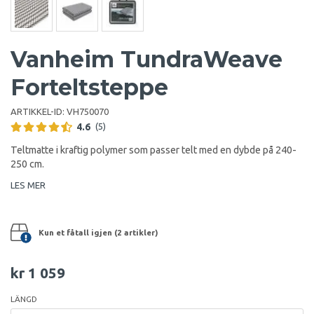
Vanheim TundraWeave
Forteltsteppe
ARTIKKEL-ID:
VH750070
4.6
(5)
Teltmatte i kraftig polymer som passer telt med en dybde på 240-
250 cm.
LES MER
Kun et fåtall igjen (2 artikler)
kr 1 059
LÄNGD