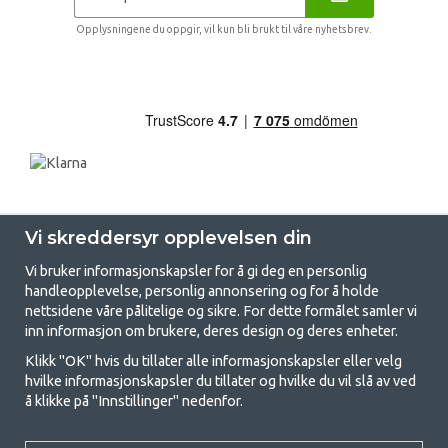
Opplysningene du oppgir, vil kun bli brukt til våre nyhetsbrev.
Vi skreddersyr opplevelsen din
Vi bruker informasjonskapsler for å gi deg en personlig
handleopplevelse, personlig annonsering og for å holde
nettsidene våre pålitelige og sikre. For dette formålet samler vi
GetCamping - Din butikk for camping
inn informasjon om brukere, deres design og deres enheter.
og friluftsliv
Klikk "OK" hvis du tillater alle informasjonskapsler eller velg
hvilke informasjonskapsler du tillater og hvilke du vil slå av ved
Camping kan enten være en livsstil eller en måte å samle familien for et
å klikke på "Innstillinger" nedenfor.
felles eventyr. Uansett hvilken kategori du tilhører, finner du alt du
trenger av campingutstyr hos oss. Vi mener at alle skal ha råd til å
campe, og derfor tilbyr vi veldig gode priser på familietelt,