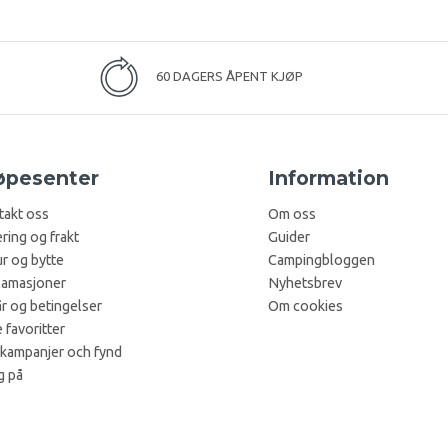
60 DAGERS ÅPENT KJØP
øpesenter
Information
takt oss
Om oss
ring og frakt
Guider
r og bytte
Campingbloggen
lamasjoner
Nyhetsbrev
år og betingelser
Om cookies
 favoritter
 kampanjer och fynd
g på