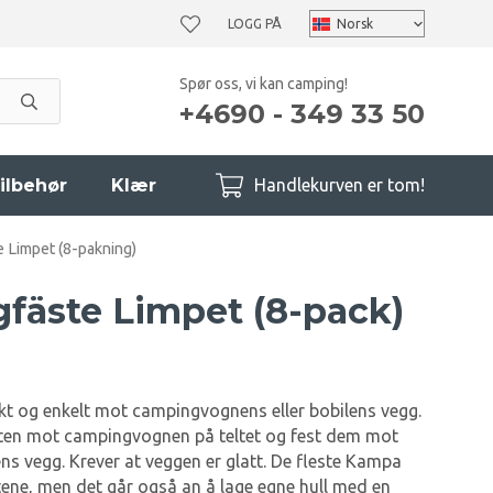
LOGG PÅ
Spør oss, vi kan camping!
+4690 - 349 33 50
ilbehør
Klær
Handlekurven er tom!
 Limpet (8-pakning)
fäste Limpet (8-pack)
skt og enkelt mot campingvognens eller bobilens vegg.
listen mot campingvognen på teltet og fest dem mot
ns vegg. Krever at veggen er glatt. De fleste Kampa
stene, men det går også an å lage egne hull med en