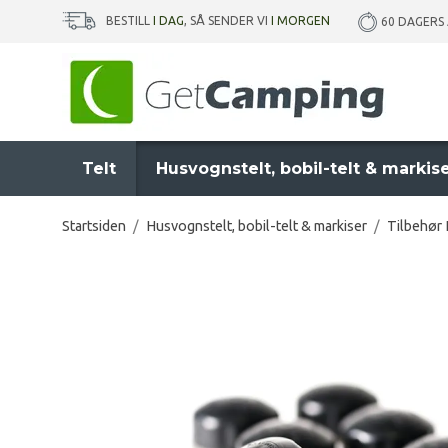
BESTILL
I DAG
, SÅ SENDER VI
I MORGEN
60 DAGERS
Telt
Husvognstelt, bobil-telt & markis
Startsiden
/
Husvognstelt, bobil-telt & markiser
/
Tilbehør 