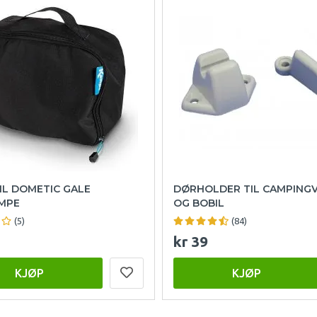
IL DOMETIC GALE
DØRHOLDER TIL CAMPING
MPE
OG BOBIL
(5)
(84)
kr 39
KJØP
KJØP