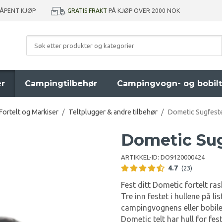
GRATIS FRAKT
PÅ KJØP OVER 2000 NOK
 ÅPENT KJØP
er
Campingtilbehør
Campingvogn- og bobilt
Fortelt og Markiser
/
Teltplugger & andre tilbehør
/
Dometic Sugfeste
Dometic Sug
ARTIKKEL-ID:
DO9120000424
4.7
(23)
Fest ditt Dometic fortelt ra
Tre inn festet i hullene på 
campingvognens eller bobile
Dometic telt har hull for fe