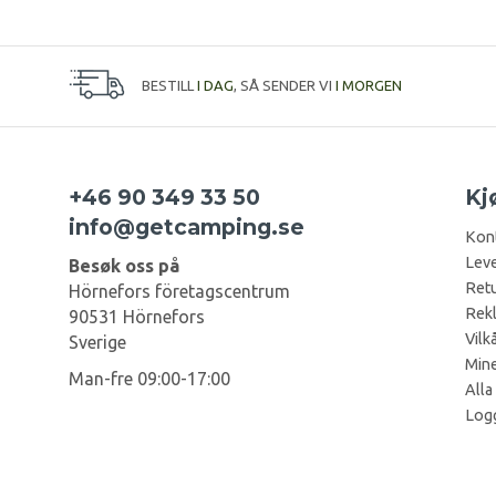
BESTILL
I DAG
, SÅ SENDER VI
I MORGEN
+46 90 349 33 50
Kj
info@getcamping.se
Kon
Leve
Besøk oss på
Retu
Hörnefors företagscentrum
Rek
90531 Hörnefors
Vilk
Sverige
Mine
Man-fre 09:00-17:00
Alla
Log