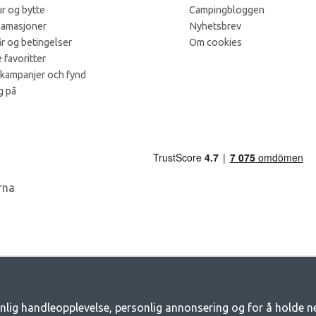
r og bytte
Campingbloggen
lamasjoner
Nyhetsbrev
år og betingelser
Om cookies
 favoritter
 kampanjer och fynd
g på
nlig handleopplevelse, personlig annonsering og for å holde net
amping - Din butikk for camping og friluf