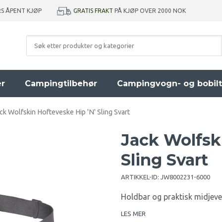
GRATIS FRAKT
PÅ KJØP OVER 2000 NOK
RS ÅPENT KJØP
er
Campingtilbehør
Campingvogn- og bobilt
ck Wolfskin Hofteveske Hip 'N' Sling Svart
Jack Wolfsk
Sling Svart
ARTIKKEL-ID:
JW8002231-6000
Holdbar og praktisk midjeves
LES MER