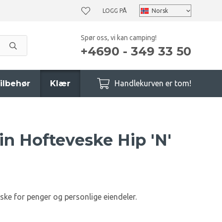
LOGG PÅ
Spør oss, vi kan camping!
+4690 - 349 33 50
ilbehør
Klær
Handlekurven er tom!
in Hofteveske Hip 'N'
ke for penger og personlige eiendeler.