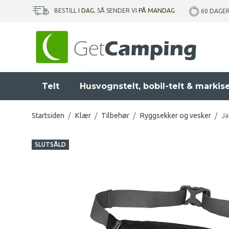
BESTILL
I DAG
, SÅ SENDER VI
PÅ MANDAG
60 DAGE
Telt
Husvognstelt, bobil-telt & markis
Startsiden
/
Klær
/
Tilbehør
/
Ryggsekker og vesker
/
Ja
SLUTSÅLD