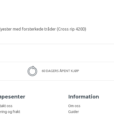
lyester med forsterkede tråder (Cross rip 420D)
60 DAGERS ÅPENT KJØP
øpesenter
Information
takt oss
Om oss
ring og frakt
Guider