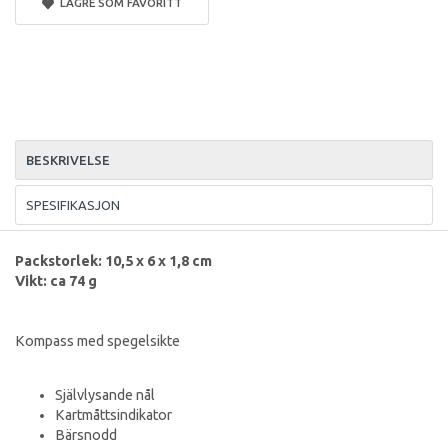
LAGRE SOM FAVORITT
BESKRIVELSE
SPESIFIKASJON
Packstorlek: 10,5 x 6 x 1,8 cm
Vikt: ca 74 g
Kompass med spegelsikte
Självlysande nål
Kartmåttsindikator
Bärsnodd