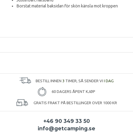
Justerbart halsband
Borstat material baksidan för skön känsla mot kroppen
BESTILL INNEN
3
TIMER, SÅ SENDER VI
I DAG
60 DAGERS ÅPENT KJØP
GRATIS FRAKT PÅ BESTILLINGER OVER 1000 KR
+46 90 349 33 50
info@getcamping.se