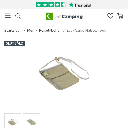
Startsiden
/
Mer
/
Reisetilbehør
/
Easy Camp Halsplånbok
SLUTSÅLD