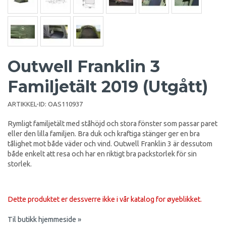
Outwell Franklin 3
Familjetält 2019 (Utgått)
ARTIKKEL-ID:
OAS110937
Rymligt familjetält med ståhöjd och stora fönster som passar paret
eller den lilla familjen. Bra duk och kraftiga stänger ger en bra
tålighet mot både väder och vind. Outwell Franklin 3 är dessutom
både enkelt att resa och har en riktigt bra packstorlek för sin
storlek.
Dette produktet er dessverre ikke i vår katalog for øyeblikket.
Til butikk hjemmeside »