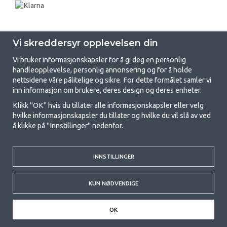
Vi skreddersyr opplevelsen din
Vi bruker informasjonskapsler for å gi deg en personlig
handleopplevelse, personlig annonsering og for å holde
nettsidene våre pålitelige og sikre. For dette formålet samler vi
GetCamping - Din butikk for camping
inn informasjon om brukere, deres design og deres enheter.
og friluftsliv
Klikk "OK" hvis du tillater alle informasjonskapsler eller velg
hvilke informasjonskapsler du tillater og hvilke du vil slå av ved
Camping kan enten være en livsstil eller en måte å samle familien for et
å klikke på "Innstillinger" nedenfor.
felles eventyr. Uansett hvilken kategori du tilhører, finner du alt du
trenger av campingutstyr hos oss. Vi mener at alle skal ha råd til å
campe, og derfor tilbyr vi veldig gode priser på familietelt,
INNSTILLINGER
campingfortelt og alt annet utstyr for camping og friluftsliv. Målet vårt
er å tilby det beste campingutstyret i hver prisklasse når det gjelder
kvalitet og funksjonalitet. Ta gjerne kontakt med oss hvis det er noe du
KUN NØDVENDIGE
savner eller ønsker å vite mer om.
© 2020 GetCamping. All rights reserved.
OK