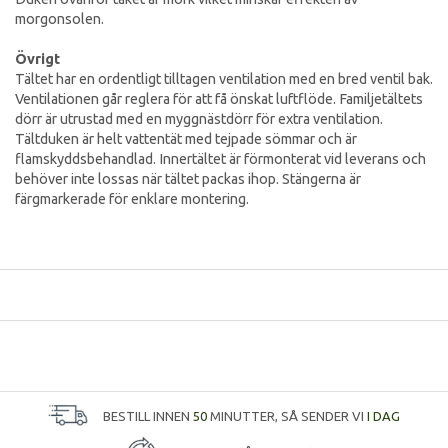
morgonsolen.
Övrigt
Tältet har en ordentligt tilltagen ventilation med en bred ventil bak.
Ventilationen går reglera för att få önskat luftflöde. Familjetältets
dörr är utrustad med en myggnästdörr för extra ventilation.
Tältduken är helt vattentät med tejpade sömmar och är
flamskyddsbehandlad. Innertältet är förmonterat vid leverans och
behöver inte lossas när tältet packas ihop. Stängerna är
färgmarkerade för enklare montering.
BESTILL INNEN
50
MINUTTER, SÅ SENDER VI
I DAG