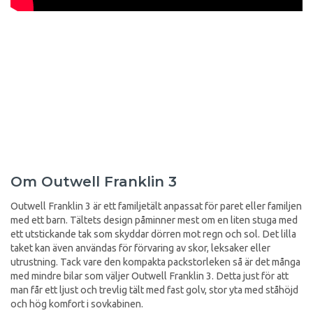
Om Outwell Franklin 3
Outwell Franklin 3 är ett familjetält anpassat för paret eller familjen
med ett barn. Tältets design påminner mest om en liten stuga med
ett utstickande tak som skyddar dörren mot regn och sol. Det lilla
taket kan även användas för förvaring av skor, leksaker eller
utrustning. Tack vare den kompakta packstorleken så är det många
med mindre bilar som väljer Outwell Franklin 3. Detta just för att
man får ett ljust och trevlig tält med fast golv, stor yta med ståhöjd
och hög komfort i sovkabinen.