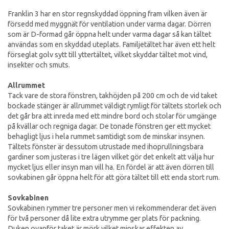
Franklin 3 har en stor regnskyddad öppning fram vilken även är
försedd med myggnät för ventilation under varma dagar. Dörren
som är D-formad går öppna helt under varma dagar så kan tältet
användas som en skyddad uteplats. Familjetältet har även ett helt
förseglat golv sytt till yttertältet, vilket skyddar tältet mot vind,
insekter och smuts.
Allrummet
Tack vare de stora fönstren, takhöjden på 200 cm och de vid taket
bockade stänger är allrummet väldigt rymligt för tältets storlek och
det går bra att inreda med ett mindre bord och stolar för umgänge
på kvällar och regniga dagar. De tonade fönstren ger ett mycket
behagligt ljus i hela rummet samtidigt som de minskar insynen.
Tältets fönster är dessutom utrustade med ihoprullningsbara
gardiner som justeras i tre lägen vilket gör det enkelt att välja hur
mycket ljus eller insyn man vill ha. En fördel är att även dörren till
sovkabinen går öppna helt för att göra tältet till ett enda stort rum.
Sovkabinen
Sovkabinen rymmer tre personer men vi rekommenderar det även
för två personer då lite extra utrymme ger plats för packning.
Duken ovanför taket är mörk vilket minskar effekten av