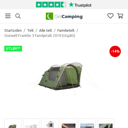
Startsiden
/
Telt
/
Alle telt
/
Familietelt
/
Outwell Franklin 3 Familjetält 2019 (Utgått)
UTLØPT
-14%