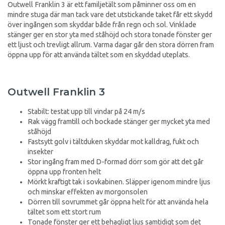
Outwell Franklin 3 är ett familjetält som påminner oss om en
mindre stuga där man tack vare det utstickande taket får ett skydd
över ingången som skyddar både från regn och sol. Vinklade
stänger ger en stor yta med ståhöjd och stora tonade fönster ger
ett ljust och trevligt allrum. Varma dagar går den stora dörren fram
öppna upp för att använda tältet som en skyddad uteplats.
Outwell Franklin 3
Stabilt: testat upp till vindar på 24 m/s
Rak vägg framtill och bockade stänger ger mycket yta med
ståhöjd
Fastsytt golv i tältduken skyddar mot kalldrag, fukt och
insekter
Stor ingång fram med D-formad dörr som gör att det går
öppna upp fronten helt
Mörkt kraftigt tak i sovkabinen. Släpper igenom mindre ljus
och minskar effekten av morgonsolen
Dörren till sovrummet går öppna helt för att använda hela
tältet som ett stort rum
Tonade fönster ger ett behagligt ljus samtidigt som det